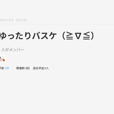
たりバスケ（≧∇≦）
ゆったりバスケ（≧∇≦）
1 人がメンバー
評価
0件
開催数 0回
過去参加 0人