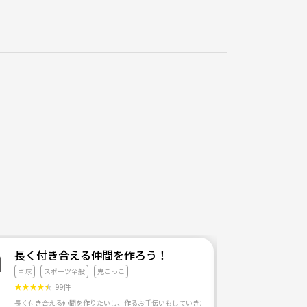
長く付き合える仲間を作ろう！
卓球
スポーツ全般
鬼ごっこ
★
★
★
★
★
99件
長く付き合える仲間を作りたいし、作るお手伝いもしていきたい！ そんな思いで立ち上げました