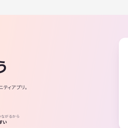
う
ニティアプリ。
つながるから
すい