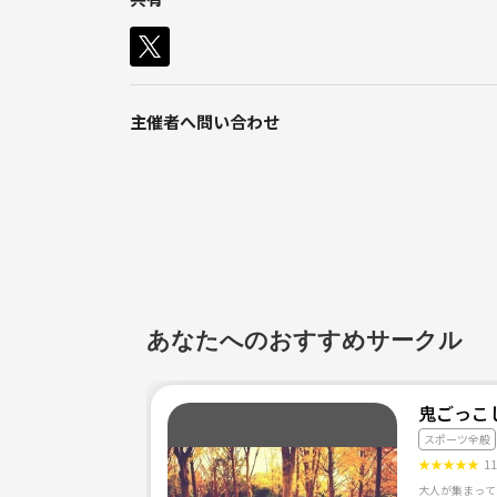
ゆる〜くバスケしたい方
中心でしてます！
社会人で20代の男女が多いです( ´ ▽ ` )ﾉ
ぜひ一緒にバスケ始めましょう
主催者へ問い合わせ
ﾟ･✿ヾ╲(｡◕‿◕｡)╱✿･ﾟ:✲:～♬♫♬
🍁🍁🍂🍁🍂🍂🍁🍂🍁🍂🍁🍂🍁
$費用:参加費300円
詳細はLINEでお伝えしますので、メッセージ下さい‼
メッセージ下さる場合は
・年齢
あなたへのおすすめサークル
・お仕事
・出身
を付けて下さい！
鬼ごっこ
スポーツ全般
質問なども受け付けています‼️
★
★
★
★
★
1
是非、一緒にやりましょ＼(^o^)／