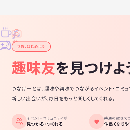
♫
✧
✦
✦
♪
✧
さあ、はじめよう
趣味友
を見つけよ
つなげーとは、趣味や興味でつながるイベント・コミュ
新しい出会いが、毎日をもっと楽しくしてくれる。
イベント・コミュニティが
共通の趣味で
見つかる・つくれる
仲良くなりや