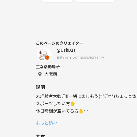
このページのクリエイター
@UskD2t
最終ログイン:2018年5月5日 12:24
主な活動場所
大阪府
説明
未経験者大歓迎‼️一緒に楽しもう(*^◯^*)ちょっ
スポーツしたい方✋
休日時間が空いてる方✋
一緒に、かる〜くバスケしましょ🎶
もっと読む…
🍁🍂🍁🍂🍁🍂🍁🍂🍂🍁🍁🍂🍁
初心者の人も多いですし
共有