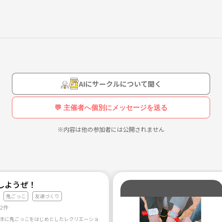
AIにサークルについて聞く
💬 主催者へ個別にメッセージを送る
️✨
※内容は他の参加者には公開されません
しようぜ！
鬼ごっこ
友達づくり
12件