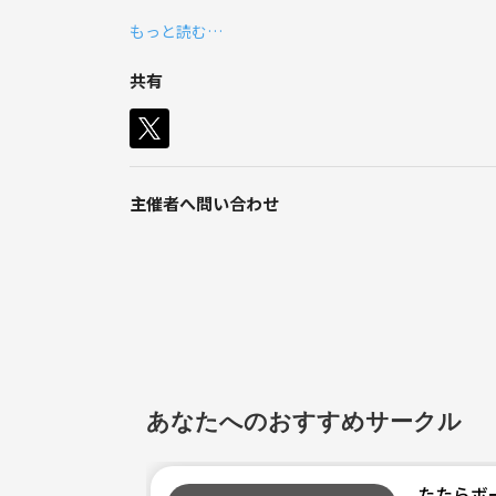
活動実績
もっと読む…
・2020年11月 活動開始
・コミュニティ参加者 現在５０名
共有
・月２回ぐらいボードゲーム会開催してます。
・重ゲー会・オンラインゲーム会 等々、色々できま
・マーダーミステリー会・ボドゲ合宿 を企画中です
・ボードゲームの動画を撮ることもあります。
・新作やイベントやセール等、情報交換もしてます
主催者へ問い合わせ
活動方針としてはコミュニケーション重視で、全員
学生や初心者の方も参加してくれています。
管理人が優しくて面白いので、心配は不要です。
良かったら、ボドゲーマのコミュニティに参加いた
どうぞ、よろしくー！
あなたへのおすすめサークル
たたらボ