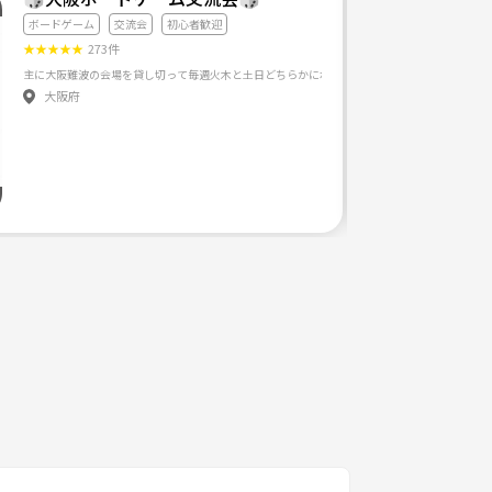
ボードゲーム
交流会
初心者歓迎
★
★
★
★
★
273件
大阪府