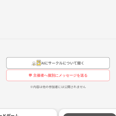
す。
。
。
が楽しめること！！
AIにサークルについて聞く
💬 主催者へ個別にメッセージを送る
だけると嬉しいです。
※内容は他の参加者には公開されません
ードゲーム