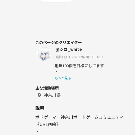
このページのクリエイター
@シロ_white
最終ログイン:2022年8月5日 16:51
趣味100個を目標にしてます！
何か一緒に遊べる機会があると嬉しいです！
もっと見る
主な活動場所
神奈川県
・自転車・旅行・キャンプ・SUP・サバゲ・
説明
・資格取得・将棋・麻雀・ボードゲーム・謎
ボドゲーマ 神奈川ボードゲームコミュニティ
・VR・アニメ・創作活動・モノづくり・電子工作
《URL削除》