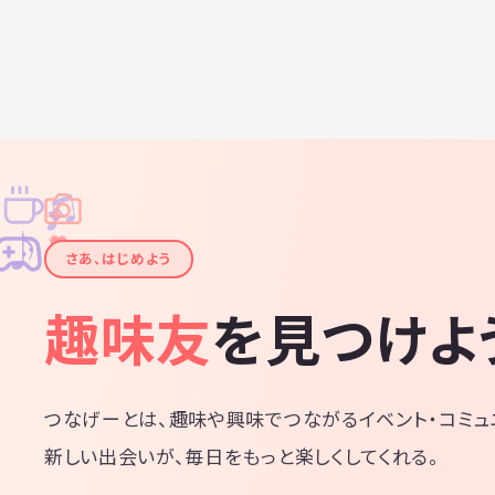
♫
✧
✦
✦
♪
✧
さあ、はじめよう
趣味友
を見つけよ
つなげーとは、趣味や興味でつながるイベント・コミュ
新しい出会いが、毎日をもっと楽しくしてくれる。