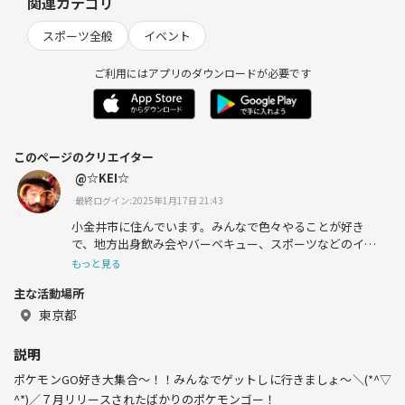
関連カテゴリ
スポーツ全般
イベント
ご利用にはアプリのダウンロードが必要です
このページのクリエイター
@☆KEI☆
最終ログイン:2025年1月17日 21:43
小金井市に住んでいます。みんなで色々やることが好き
で、地方出身飲み会やバーベキュー、スポーツなどのイベ
ントをしています♪
もっと見る
主な活動場所
宜しくお願いいしますo(^▽^)o
東京都
説明
ポケモンGO好き大集合～！！みんなでゲットしに行きましょ〜＼(*^▽
^*)／７月リリースされたばかりのポケモンゴー！