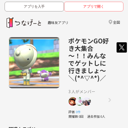
アプリを入手
アプリで開く
全国
趣味友アプリ
ポケモンGO好
き大集合
～！！みんな
でゲットしに
行きましょ〜
＼(*^▽^*)／
3 人がメンバー
評価
0件
開催数 0回
過去参加 0人