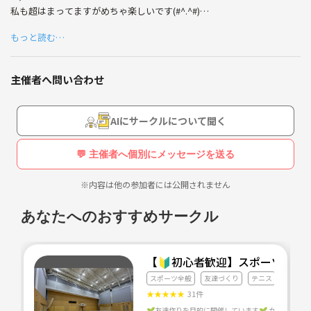
私も超はまってますがめちゃ楽しいです(#^.^#)
もっと読む…
☆そんなにポケモン面白いならやってみたい！
★レアポケモンみんなで探したい(#^.^#)
☆色々な情報を知りたい！
主催者へ問い合わせ
★同時にダイエットや運動もするぞ！♪♪
などなど。
AIにサークルについて聞く
【予定活動日】
💬 主催者へ個別にメッセージを送る
平日または土日のお昼。
予定はまずはお気軽にご連絡くださーい😁✨
※内容は他の参加者には公開されません
１人でやるより、みんなでわいわいやった方が効率よくとっても楽しい
あなたへのおすすめサークル
ので是非一緒にいきましょー！
(*^▽^*)ﾉ
【🔰初心者歓迎】スポーツクラ
スポーツ全般
友達づくり
テニス
★
★
★
★
★
31件