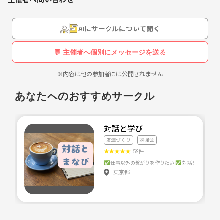
特に募集制限はありません。
AIにサークルについて聞く
初心者から上級者まで、楽しく英語を学べるグループにしたいです。
💬 主催者へ個別にメッセージを送る
まずはメンバーが何名か集まり次第開催したいと思いますので気軽に加
※内容は他の参加者には公開されません
入してください。
あなたへのおすすめサークル
対話と学び
友達づくり
勉強会
★
★
★
★
★
59件
東京都