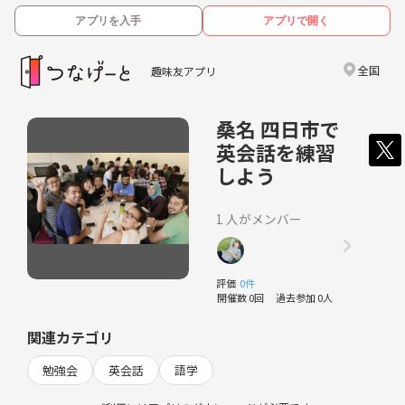
アプリを入手
アプリで開く
全国
趣味友アプリ
桑名 四日市で
英会話を練習
しよう
1 人がメンバー
評価
0件
開催数 0回
過去参加 0人
関連カテゴリ
勉強会
英会話
語学