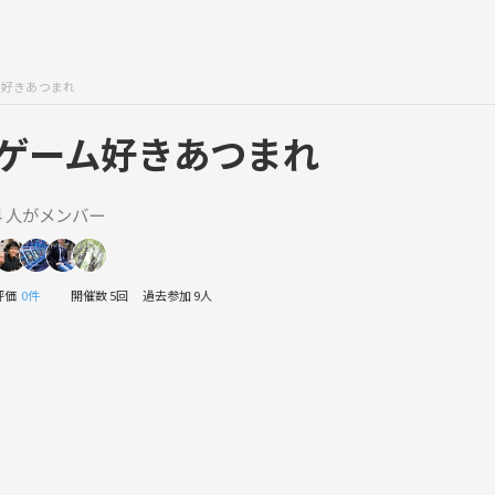
好きあつまれ
ゲーム好きあつまれ
4 人がメンバー
評価
0件
開催数 5回
過去参加 9人