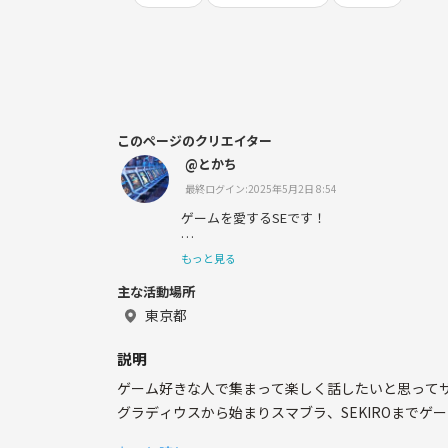
このページのクリエイター
@とかち
最終ログイン:2025年5月2日 8:54
ゲームを愛するSEです！
最近はゲーム以外の趣味も増やそうと園芸(コ
もっと見る
たり飲み会行ったりしてます！
主な活動場所
東京都
説明
ゲーム好きな人で集まって楽しく話したいと思って
グラディウスから始まりスマブラ、SEKIROまで