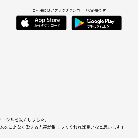
ご利用にはアプリのダウンロードが必要です
ケリウムとか)やっ
サークルを設立しました。
ゲームをこよなく愛する人達が集まってくれれば良いなと思います！