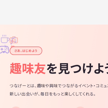
♫
✧
✦
✦
♪
✧
さあ、はじめよう
趣味友
を見つけよ
つなげーとは、趣味や興味でつながるイベント・コミュ
新しい出会いが、毎日をもっと楽しくしてくれる。