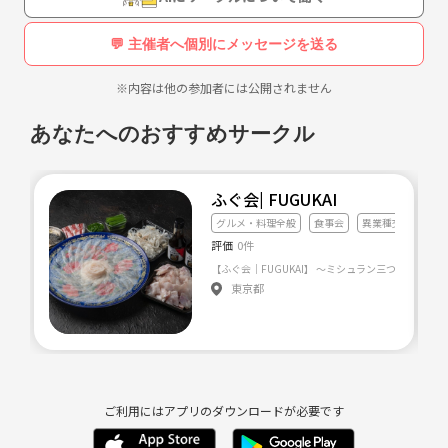
💬 主催者へ個別にメッセージを送る
気になったらまずは
質問からでも受け付けてます。
※内容は他の参加者には公開されません
参加お待ちしております♪( ´▽｀)
あなたへのおすすめサークル
ふぐ会| FUGUKAI
グルメ・料理全般
食事会
異業種交流会
評価
0件
東京都
ご利用にはアプリのダウンロードが必要です