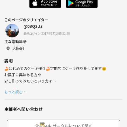
このページのクリエイター
@0BQ3Uz
最終ログイン:2017年1月18日 21:58
主な活動場所
大阪府
説明
🍰はじめてのケーキ作り🍰定期的にケーキ作りをしてます😊
お菓子に興味ある方や
少し作ってみたいという方は
気軽に参加してください*\(^o^)/*✨
もっと読む…
基本、材料費だけなので
500円~700円くらいだと思います。
主催者へ問い合わせ
プロのパティシエが教えるので
本格的なスイーツが学べると思います😎🤘
AIにサークルについて聞く