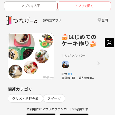
アプリを入手
アプリで開く
全国
趣味友アプリ
🍰はじめての
ケーキ作り🍰
1 人がメンバー
評価
0件
開催数 0回
過去参加 0人
関連カテゴリ
グルメ・料理全般
スイーツ
ご利用にはアプリのダウンロードが必要です