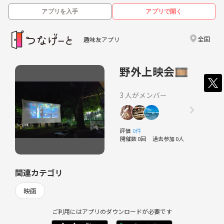
アプリを入手
アプリで開く
全国
趣味友アプリ
野外上映会🎞
3 人がメンバー
評価
0件
開催数 0回
過去参加 0人
関連カテゴリ
映画
ご利用にはアプリのダウンロードが必要です