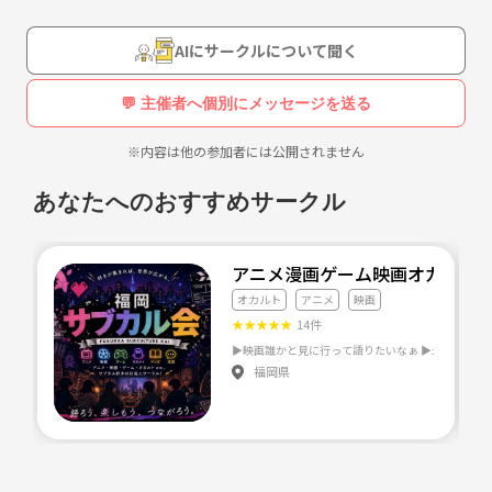
AIにサークルについて聞く
💬 主催者へ個別にメッセージを送る
※内容は他の参加者には公開されません
あなたへのおすすめサークル
アニメ漫画ゲーム映画オカルト
オカルト
アニメ
映画
★
★
★
★
★
14件
福岡県