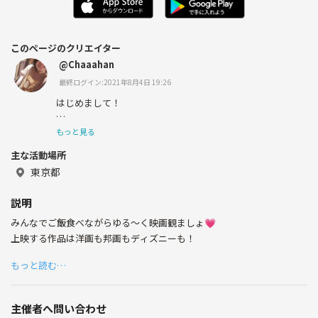
このページのクリエイター
@Chaaahan
最終ログイン:2021年8月4日 19:26
はじめまして！
山形出身で中野区に住んでます、はーちゃんです🙌💕
もっと見る
主な活動場所
東京都
趣味はフェス、ライブ、ダイビング、ボルダリング、絵を
描くこと、ものを作ることなどなどたくさん🌟
説明
みんなでご飯食べながらゆる〜く映画観ましょ💗
上映する作品は洋画も邦画もディズニーも！
旅行会社で働いていたので旅行も詳しいです😎
もっと読む…
趣味友達たくさん出来たら嬉しいです🤙💓
主催者へ問い合わせ