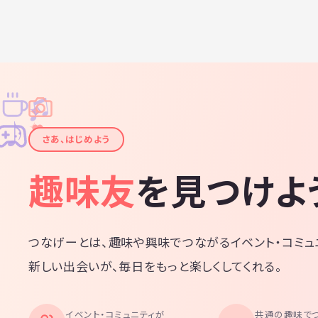
♫
✧
✦
✦
♪
✧
さあ、はじめよう
趣味友
を見つけよ
つなげーとは、趣味や興味でつながるイベント・コミュ
新しい出会いが、毎日をもっと楽しくしてくれる。
イベント・コミュニティが
共通の趣味で