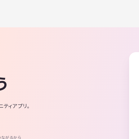
う
ニティアプリ。
つながるから