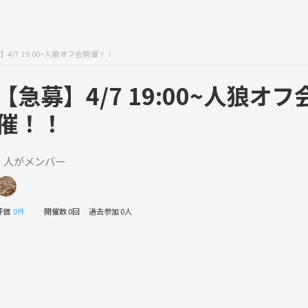
4/7 19:00~人狼オフ会開催！！
【急募】4/7 19:00~人狼オフ
催！！
1 人がメンバー
評価
0件
開催数 0回
過去参加 0人