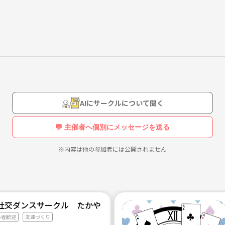
す！
きながら遊べるイベントだと思います🙌
AIにサークルについて聞く
💬 主催者へ個別にメッセージを送る
※内容は他の参加者には公開されません
社交ダンスサークル たかやん♾️「初級版」京成高砂駅
心者歓迎
友達づくり