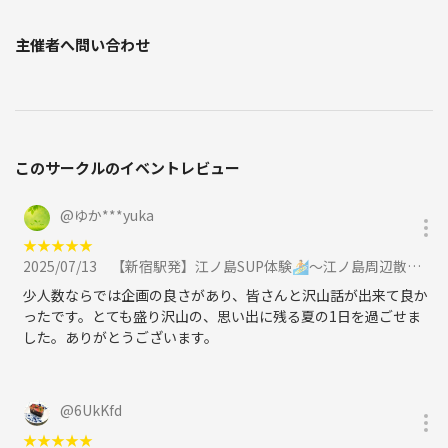
主催者へ問い合わせ
このサークルのイベントレビュー
@
ゆか***yuka
★
★
★
★
★
2025/07/13
【新宿駅発】江ノ島SUP体験🏄〜江ノ島周辺散策に参加
少人数ならでは企画の良さがあり、皆さんと沢山話が出来て良か
ったです。とても盛り沢山の、思い出に残る夏の1日を過ごせま
した。ありがとうございます。
@
6UkKfd
★
★
★
★
★