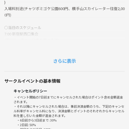
)
入場料別途(チャツボミゴケ公園600円、横手山スカイレーター往復2,00
0円)
○当日のスケジュール
7:00 新宿駅西口集合
(西口ロータリーに車を停めます)
11:00 チャツボミゴケ公園
13:30 横手山スカイレーター
16:00 草津温泉
さらに表示
20:30 新宿駅解散
○持ち物
サークルイベントの基本情報
カメラ(携帯でも可)
キャンセルポリシー
○チャツボミゴケ公園詳細
・イベント開始の7日前までにキャンセルされた場合はポイント含め全額返金
されます。
https://www.town.nakanojo.gunma.jp/soshiki/12/1038.html
・それ以降にキャンセルされた場合は、事前決済金額のうち、下記のキャンセ
ル料率がキャンセル料になり、決済金額とポイントのそれぞれからキャンセル
料を差し引いた金額が返金されます。
○横手山スカイレーター詳細
・6日前から3日前まで: 30%
https://yokoteyama2307.com/fee/
・2日前: 50%