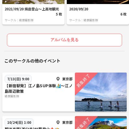
2021/09/20 焼岳登山〜上高地観光
2020/09/20
5 枚
6 枚
サークル：絶景撮影隊
サークル：絶景撮影隊
アルバムを見る
このサークルの他のイベント
東京都
7/13(日) 9:00
【新宿駅発】江ノ島SUP体験🏄〜江ノ
島周辺散策
絶景撮影隊
東京都
10/24(日) 1:00