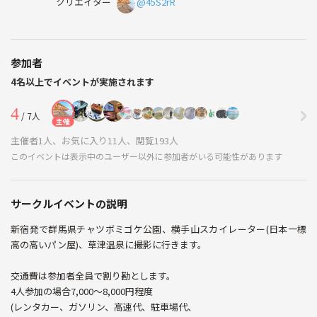
クリエイター
@45S2rR
参加者
4名以上でイベントが実施されます
4
/ 7人
主催
主催者1人、お気に入り11人、閲覧193人
このイベントは表示中のユーザー以外に参加者がいる可能性があります
サークルイベントの説明
新宿発で群馬県チャツボミゴケ公園、横手山スカイレーター(日本一標
高の高いパン屋)、草津温泉に撮影に行きます。
交通費は参加者全員で割り勘とします。
4人参加の場合7,000〜8,000円程度
(レンタカー、ガソリン、高速代、駐車場代、