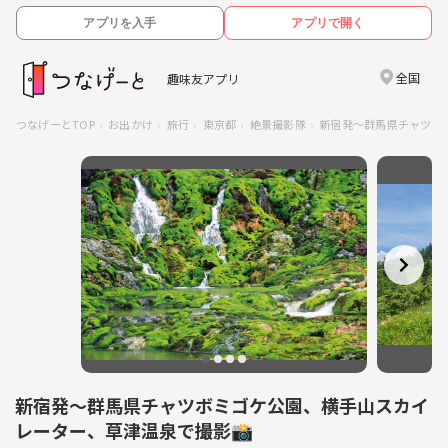
アプリを入手
アプリで開く
全国
趣味友アプリ
つなげーとTOP
お出かけ
旅行
東京都
絶景撮影隊
新宿発〜群馬県チャツボ
新宿発〜群馬県チャツボミゴケ公園、横手山スカイ
レーター、草津温泉で撮影📸