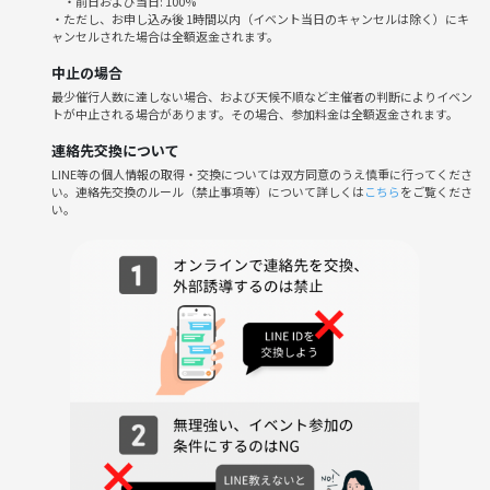
・前日および当日: 100%
新宿発で群馬県チャツボミゴケ公園、横手山スカイレーター(日本一標
・ただし、お申し込み後 1時間以内（イベント当日のキャンセルは除く）にキ
ャンセルされた場合は全額返金されます。
高の高いパン屋)、草津温泉に撮影に行きます。
中止の場合
交通費は参加者全員で割り勘とします。
最少催行人数に達しない場合、および天候不順など主催者の判断によりイベン
4人参加の場合7,000〜8,000円程度
トが中止される場合があります。その場合、参加料金は全額返金されます。
(レンタカー、ガソリン、高速代、駐車場代、
連絡先交換について
)
LINE等の個人情報の取得・交換については双方同意のうえ慎重に行ってくださ
入場料別途(チャツボミゴケ公園600円、横手山スカイレーター往復2,00
い。連絡先交換のルール（禁止事項等）について詳しくは
こちら
をご覧くださ
0円)
い。
○当日のスケジュール
7:00 新宿駅西口集合
(西口ロータリーに車を停めます)
11:00 チャツボミゴケ公園
13:30 横手山スカイレーター
16:00 草津温泉
20:30 新宿駅解散
○持ち物
カメラ(携帯でも可)