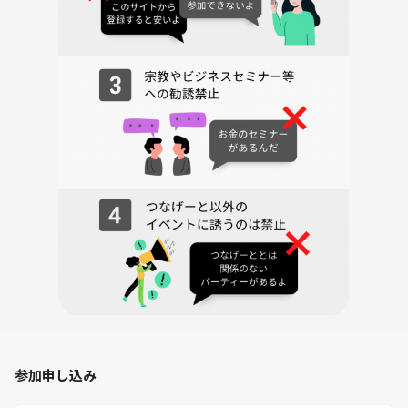
○チャツボミゴケ公園詳細
https://www.town.nakanojo.gunma.jp/soshiki/12/1038.html
○横手山スカイレーター詳細
https://yokoteyama2307.com/fee/
参加申し込み