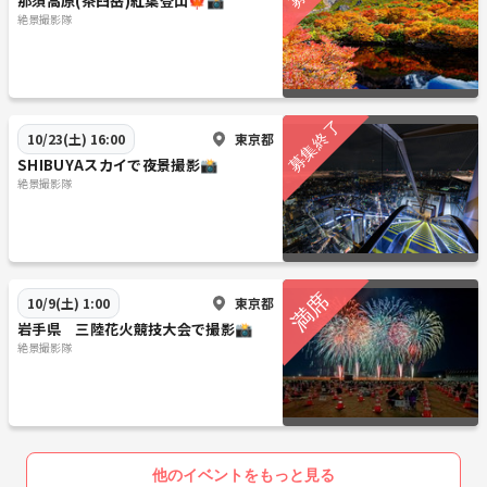
那須高原(茶臼岳)紅葉登山🍁📸
絶景撮影隊
東京都
10/23(土) 16:00
SHIBUYAスカイで夜景撮影📸
絶景撮影隊
東京都
10/9(土) 1:00
岩手県 三陸花火競技大会で撮影📸
絶景撮影隊
他のイベントをもっと見る