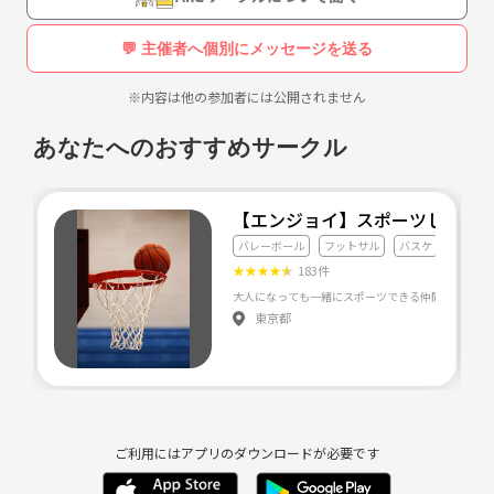
詳細はホームページで確認して下さい。
💬 主催者へ個別にメッセージを送る
ホームページ
《URL削除》
※内容は他の参加者には公開されません
インスタ
《URL削除》
あなたへのおすすめサークル
よろしくお願いします(^-^)
【エンジョイ】スポーツしまし
バレーボール
フットサル
バスケ
★
★
★
★
★
183件
東京都
ご利用にはアプリのダウンロードが必要です