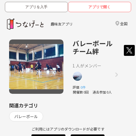
アプリを入手
アプリで開く
全国
趣味友アプリ
バレーボール
チーム絆
1 人がメンバー
評価
0件
開催数 0回
過去参加 0人
関連カテゴリ
バレーボール
ご利用にはアプリのダウンロードが必要です