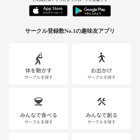
□読書
・教養、経済、歴史を一般向けに解説している本を読んでいます。
以下に過去一年くらいに読んだ本を挙げておきます。
・サピエンス全史
サークル登録数No.1の趣味友アプリ
・善と悪の経済学
・人類と気候の10万年史
・なぜ世界は存在しないのか
□語学
・Studyサプリで英語リスニングをやってます。
体を動かす
お出かけ
サークルを探す
サークルを探す
同じ分野でも違う分野でも一緒に自習してくれる方を募集していま
す。
<参加資格>
〇年齢、性別は問いません。何か勉強したいという意欲のある方を募
みんなで食べる
みんなで創る
集します。
サークルを探す
サークルを探す
〇一般常識のある方
※ナンパ、勧誘等はお断りしています。