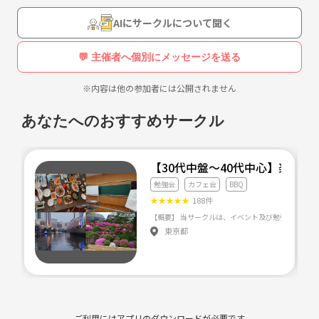
AIにサークルについて聞く
<活動内容>
💬 主催者へ個別にメッセージを送る
土日・祝日の夜19:00~21:00に
10分 自己紹介
※内容は他の参加者には公開されません
50分 自習
10分 休憩
あなたへのおすすめサークル
50分 自習
という感じで活動しています。
【30代中盤〜40代中心】楽学
<管理人プロフィール>
勉強会
カフェ会
BBQ
・20代男性のシステムエンジニアです。
★
★
★
★
★
188件
普段の週末はカフェで以下のようなことをしています。
東京都
□プログラミングの勉強
・VBA
・MATLABスクリプト
・情報系の試験の資格の勉強等
ご利用にはアプリのダウンロードが必要です