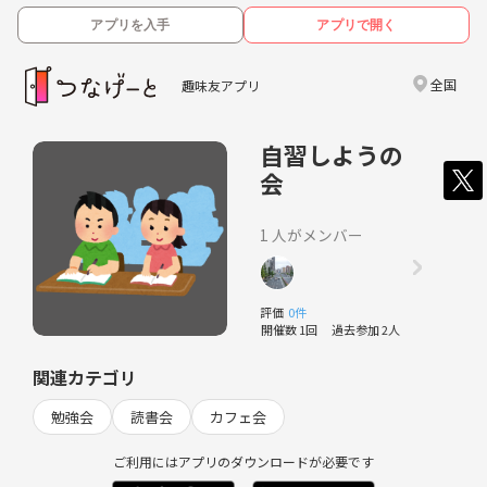
アプリを入手
アプリで開く
全国
趣味友アプリ
自習しようの
会
1 人がメンバー
評価
0件
開催数 1回
過去参加 2人
関連カテゴリ
勉強会
読書会
カフェ会
ご利用にはアプリのダウンロードが必要です