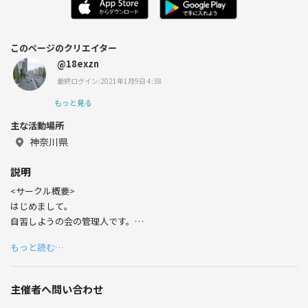
このページのクリエイター
@18exzn
最終ログイン:2021年1月9日 4:38
もっと見る
主な活動場所
神奈川県
説明
<サークル概要>
はじめまして。
自習しようの会の管理人です。
もっと読む…
〇勉強したいけど家だと集中できない。
〇周りに勉強している人がいたほうが集中できる
主催者へ問い合わせ
という方、一緒に自習しませんか？