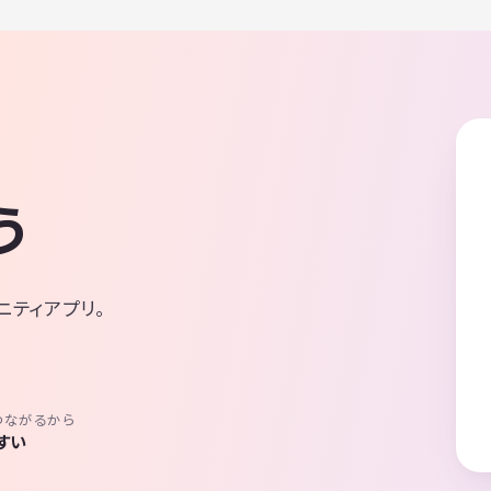
う
ニティアプリ。
つながるから
すい