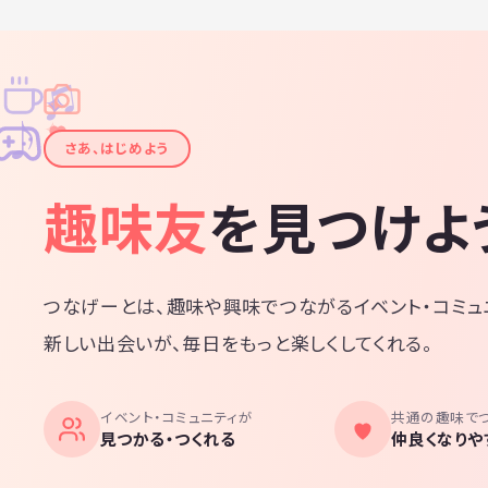
♫
✧
✦
✦
♪
✧
さあ、はじめよう
趣味友
を見つけよ
つなげーとは、趣味や興味でつながるイベント・コミュ
新しい出会いが、毎日をもっと楽しくしてくれる。
イベント・コミュニティが
共通の趣味で
見つかる・つくれる
仲良くなりや