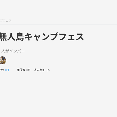
プフェス
無人島キャンプフェス
1 人がメンバー
評価
0件
開催数 0回
過去参加 0人