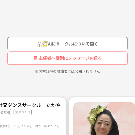
AIにサークルについて聞く
💬 主催者へ個別にメッセージを送る
※内容は他の参加者には公開されません
社交ダンスサークル たかやん♾️「初級版」京成高砂駅
心者歓迎
友達づくり