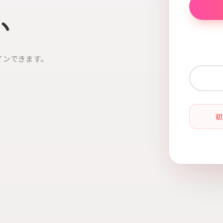
い
インできます。
初