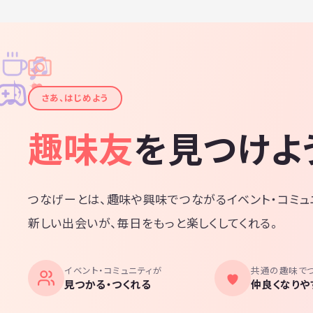
♫
✧
✦
✦
♪
✧
さあ、はじめよう
趣味友
を見つけよ
つなげーとは、趣味や興味でつながるイベント・コミュ
新しい出会いが、毎日をもっと楽しくしてくれる。
イベント・コミュニティが
共通の趣味で
見つかる・つくれる
仲良くなりや