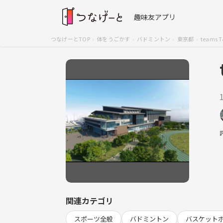
趣味友アプリ
つなげーとTOP
体をうごかす
バドミントン
東京都
teams 
関連カテゴリ
スポーツ全般
バドミントン
バスケット