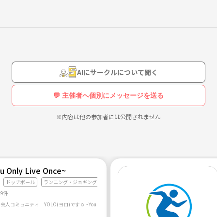
人も学生も、男性も女性も！
運動不足解消、楽しむことが目的のメンバーがほとんどです^ ^
AIにサークルについて聞く
💬 主催者へ個別にメッセージを送る
※内容は他の参加者には公開されません
u Only Live Once~
ドッチボール
ランニング・ジョギング
49件