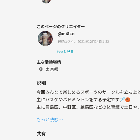
このページのクリエイター
@mi8ko
最終ログイン:2021年12月14日 1:32
もっと見る
主な活動場所
東京都
説明
今回みんなで楽しめるスポーツのサークルを立ち上
主にバスケやバドミントンをする予定です🏸🏀
主に豊島区、中野区、練馬区などの体育館で土日や
もっと読む…
運動不足解消や、友人作り、ストレス解消など、みん
共有
参加者紹介：