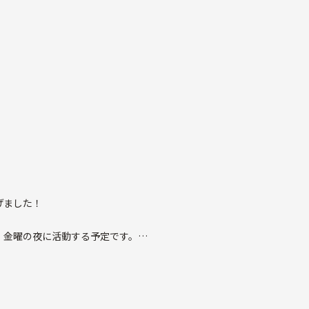
げました！
、金曜の夜に活動する予定です。
なでワイワイしながら楽しむことを目的としています😊