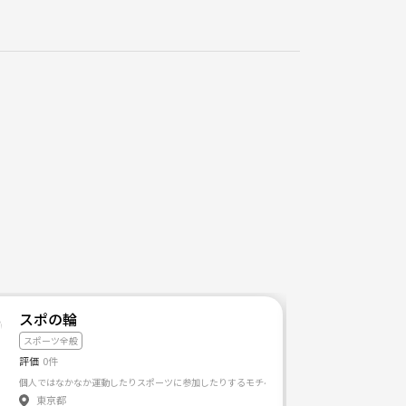
スポの輪
スポーツ全般
評価
0件
個人ではなかなか運動したりスポーツに参加したりするモチベーションが湧きづらい中、 同じ
東京都