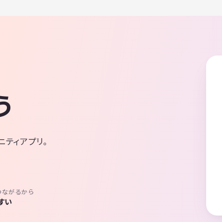
う
ニティアプリ。
つながるから
すい