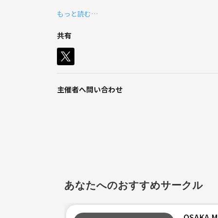
もっと読む…
興味のあるジャンルならなんでもOK❗
これまであまり本に触れる機会のなかった人も、新
共有
主催者へ問い合わせ
あなたへのおすすめサークル
OSAKA 