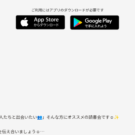
ご利用にはアプリのダウンロードが必要です
ております。本が好
味はある、という方
てます😊
人たちと出会いたい👥」そんな方にオススメの読書会です☺️✨
を伝え合いましょう☺️