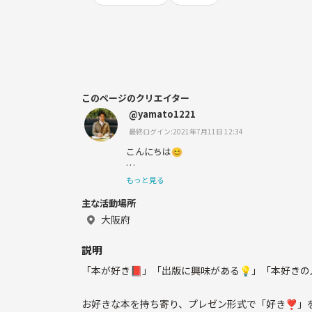
このページのクリエイター
@yamato1221
最終ログイン:2021年7月11日 12:34
こんにちは😊
大阪で、小説を書きながら、読書会を主宰し
もっと見る
きな方も、あまり触れてこなかったけれど興
主な活動場所
も、どんな方ともお話しさせて頂けたらと思っ
大阪府
宜しくお願いします❗
説明
「本が好き📕」「出版に興味がある💡」「本好きの
お好きな本を持ち寄り、プレゼン形式で「好き❣️」