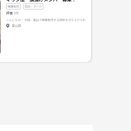
映像制作
芸術・アート
評価
0件
富山県