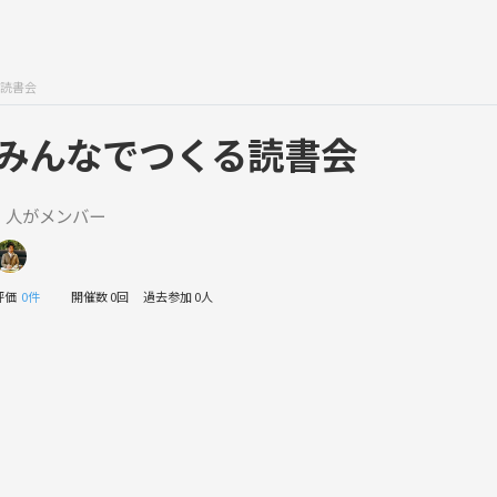
読書会
みんなでつくる読書会
1 人がメンバー
評価
0件
開催数 0回
過去参加 0人