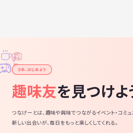
♫
✧
✦
✦
♪
✧
さあ、はじめよう
趣味友
を見つけよ
つなげーとは、趣味や興味でつながるイベント・コミュ
新しい出会いが、毎日をもっと楽しくしてくれる。