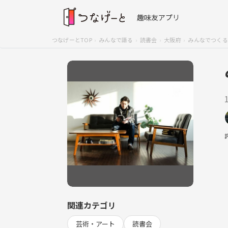
趣味友アプリ
つなげーとTOP
みんなで語る
読書会
大阪府
みんなでつくる
関連カテゴリ
芸術・アート
読書会