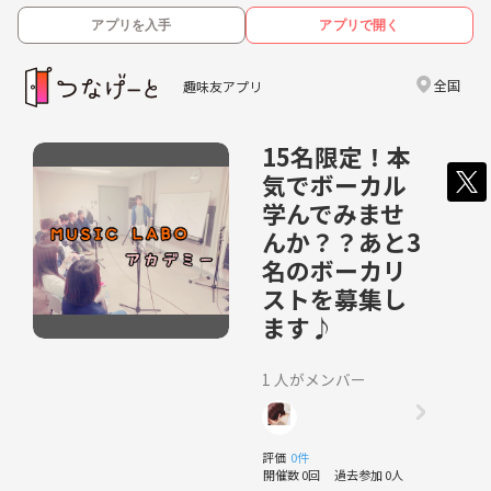
アプリを入手
アプリで開く
全国
趣味友アプリ
15名限定！本
気でボーカル
学んでみませ
んか？？あと3
名のボーカリ
ストを募集し
ます♪
1 人がメンバー
評価
0件
開催数 0回
過去参加 0人