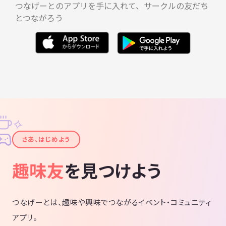
・歌がうまくなりたい
つなげーとのアプリを手に入れて、サークルの友だち
・活動したいけど1人ではどうしたらいいかわからない
とつながろう
という方で、社会一般的な礼儀やマナーがあり、真面目に音楽に取り組
める方であれば嬉しいです。
少しでも興味を持って頂けたのであれば一度お気軽にご連絡ください！
ご連絡お待ちしています。
ミュージックラボアカデミー
✧
杉岡
✦
さあ、はじめよう
趣味友
を見つけよう
つなげーとは、趣味や興味でつながるイベント・コミュニティ
アプリ。