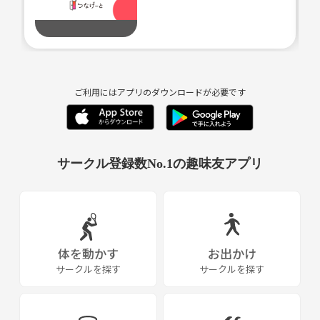
そして、現在のボーカルレッスンについてはまさにこのひと昔前のスポ
ーツ界の状況そのもの。。。
まともな理論や根拠もなしに、ただただ一般的な発声練習や歌唱練習を
しても本当の意味でうまくなることはありません。
ご利用にはアプリのダウンロードが必要です
１００曲歌って少しうまくなったと感じるのは「慣れ」たから歌いやす
くなっただけってことがほとんどです。
ボーカルも身体が楽器である以上、スポーツ並みに身体を使いますか
サークル登録数No.1の趣味友アプリ
ら、その人が今持っているクセやフォームを正しくチェックし、それに
対応したメニューを組んで練習していかないと、ボーカリストとしての
能力そのものは向上しにくいのです。
多分、この「ボーカル理論」というものは今後もまだまだ世間に出回る
ことは少ないと思います。
体を動かす
お出かけ
知っている人はそれなりにいると思います。
サークルを探す
サークルを探す
でも、理論に基づいて教えられる人があまりに少ないので、スクール化
して低料金で提供するのは現状難しいのが実態でしょう。