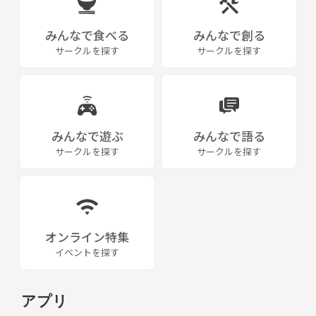
私たちミュージックラボアカデミーも、実はというとスクールではあり
ません。
みんなで食べる
みんなで創る
３年半前に設立したアマチュア音楽団体で、ボーカリストさんが集ま
サークルを探す
サークルを探す
り、練習、イベント企画をしている中で、このボーカル理論に精通した
方にご指導頂きながら日々楽しい仲間たちと音楽をしています。
で、そんな中、
もっといろいろなタイプのボーカリストさんが仲間になってほしい！
年代性別問わず、素敵な歌を歌えるボーカリストさんにあと数名加わっ
みんなで遊ぶ
みんなで語る
てほしい！
サークルを探す
サークルを探す
と思いを込めて、あと3名のボーカリストの仲間を募集します。
残り3名の方々とご縁があればこの募集もこれが最期になるかもしれま
せんし、今後このような募集をするかどうかも全く未定です。タイミン
グが合う方とのご縁を楽しみにしております。
オンライン特集
イベントを探す
募集条件は特にありません。
年齢性別、音楽経験は不問です。
アプリ
・歌うことが好き