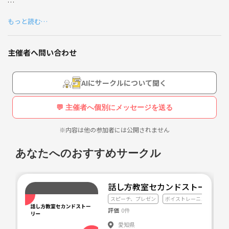
15名限定でボーカルメンバーを募集させて頂きましたが、2020年3月現
もっと読む…
在、12名のメンバーに集まって頂いております！
残りわずか3名の枠となりますが、引き続きボーカルメンバーを募集さ
せて頂きます！！
主催者へ問い合わせ
いきなりですが、【ボーカル理論】ってご存知ですか？？
AIにサークルについて聞く
聞きなれない言葉かもしれませんが、音楽理論が作曲や楽器演奏を理論
化したものだとすれば、ボーカル理論は歌うことを理論化したもので
💬 主催者へ個別にメッセージを送る
す。
※内容は他の参加者には公開されません
例えば、スポーツ選手がパフォーマンスを向上させるために自分のフォ
ームやクセをチェックして、コーチの分析の下で効率的にトレーニング
あなたへのおすすめサークル
を積んでいくというのは現代では当たり前になっていますよね。
しかし、ひと昔前は、スポーツ界では精神論ばかり先走りして、とにか
話し方教室セカンドストーリー
く努力！練習！根性！を重視して闇雲に練習しまくるという時代があり
スピーチ、プレゼン
ボイストレーニング
発
ました。
評価
0件
こうなれば上手くなっていく人は元からセンスや才能がある人がメイン
愛知県
になっていくのは当然の結果です。