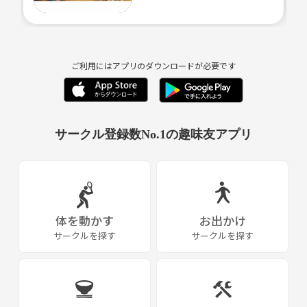
参加お待ちしてます🦙
少人数で集まりたいので募集人数は5人までとします！
ボードゲームはあんまり難しいのはしません！！
小学生でもわかるくらいの簡単なものをみんなで楽しくやりたいなって
ご利用にはアプリのダウンロードが必要です
思ってます。
【サークル設立に至った経緯】
社会人サークルはたくさんありますが、アムウェイ等のビジネス勧誘の
サークル登録数No.1の趣味友アプリ
集まりだったり、パリピだったり、よくわからない人たちの集まりだっ
たり…そんなんばっかりだったんで自分で作っちゃいました。
あるぱか自身もネットワークビジネスの勧誘を受けた経験があります。
もちろん断りました。
でも断れない人もいるだろうし、本当に友達を作りたいだけの人もいる
体を動かす
お出かけ
はず。
サークルを探す
サークルを探す
そういう人たちが安心して集まれる場を作ろうと思って設立したのがあ
るぱかハウスです🏠