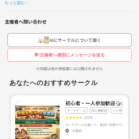
もっと読む…
普通に集まって遊ぶだけで余計なことは一切しないサークルです。
安心・安全な集まりを目指してます。
主催者へ問い合わせ
変な勧誘とかあったら管理人のあるぱかが徹底的に排除します！
男女とも募集しております。
AIにサークルについて聞く
参加条件に合う人なら誰でも参加できます！！
💬 主催者へ個別にメッセージを送る
こういう人にオススメです
・社会人になっても子供っぽい遊びがしたい人
※内容は他の参加者には公開されません
・楽しいことが好きな人
・友達が好きな人
あなたへのおすすめサークル
・人見知りな人
・自然体で遊びたい人
・勧誘とか嫌だって人
初心者・一人参加歓迎🎲大阪難
ボードゲーム
初心者歓迎
一人参加歓迎
【参加条件】
★
★
★
★
★
154件
・18〜29歳まで（年齢が近い人が集まりやすいように設定してます）
・悪いことをしない方
大阪府
・ビジネス勧誘、宗教勧誘、その他よからぬ事を考えていない方