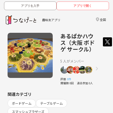
アプリを入手
アプリで開く
全国
趣味友アプリ
あるぱかハウ
ス（大阪 ボド
ゲ サークル）
5 人がメンバー
評価
0件
開催数 0回
過去参加 0人
関連カテゴリ
ボードゲーム
テーブルゲーム
スマッシュブラザーズ