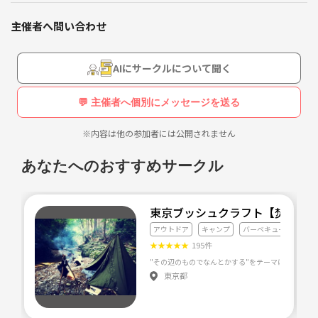
物静かなメンバーが中心なのでぎこちない所があります😅
交友関係を広げたいという目的と、週末を活用して気持ちをリフレッシ
主催者へ問い合わせ
ュしたいと思い、本サークルを設立しました！
楽しく活動していきましょう！
AIにサークルについて聞く
人見知りする方や一人で参加される方でも全然大丈夫ですのでどしどし
参加してください😁
💬 主催者へ個別にメッセージを送る
参加された方と交流を深めていけたら良いなと思います！
※内容は他の参加者には公開されません
よろしくお願いします😃
あなたへのおすすめサークル
[活動予定]
太陽公園 観光 in姫路
2/22(土) 10:30〜 JR姫路駅集合
東京ブッシュクラフト【焚火・
11:00〜 目的に向かいます
アウトドア
キャンプ
バーベキュー
★
★
★
★
★
195件
東京都