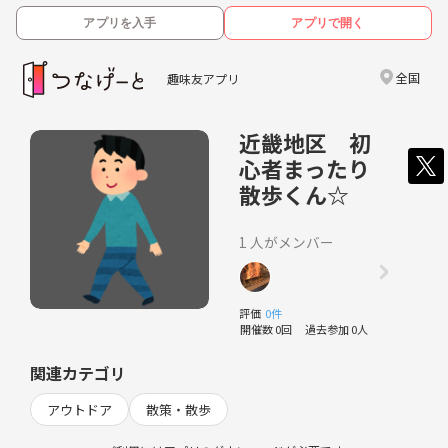
アプリを入手
アプリで開く
全国
趣味友アプリ
近畿地区 初
心者まったり
散歩くん☆
1 人がメンバー
評価
0件
開催数 0回
過去参加 0人
関連カテゴリ
アウトドア
散策・散歩