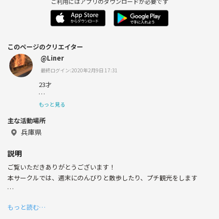
ご利用にはアプリのダウンロードが必要です
このページのクリエイター
@Liner
最終ログイン:2020年2月9日 17:31
23才
進撃の巨人にハマってます
もっと見る
主な活動場所
フェニックス
兵庫県
説明
ご覧いただきありがとうございます！
本サークルでは、週末にのんびりと散歩したり、プチ観光をします
活動日は週末、不定期で開催していきたいと考えてます！
もっと読む…
活動頻度は月1〜2程度を目処に昼ごろから夕方を考えています