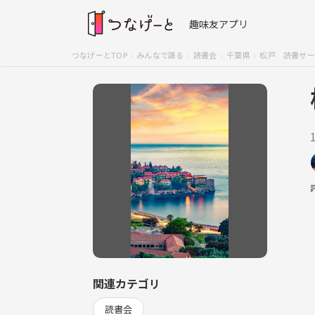
趣味友アプリ
つなげーとTOP
みんなで語る
読書会
千葉県
松戸 読書サー
関連カテゴリ
読書会