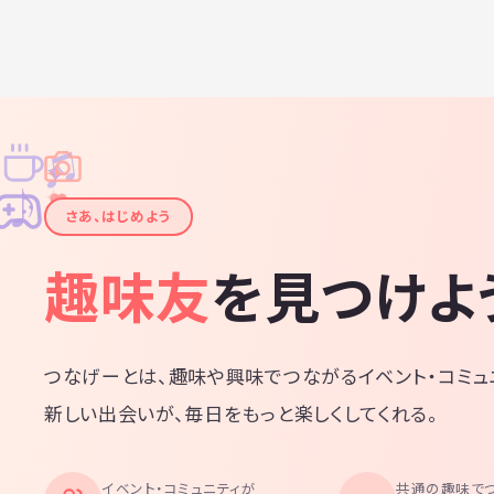
♫
✧
✦
✦
♪
✧
さあ、はじめよう
趣味友
を見つけよ
つなげーとは、趣味や興味でつながるイベント・コミュ
新しい出会いが、毎日をもっと楽しくしてくれる。
イベント・コミュニティが
共通の趣味で