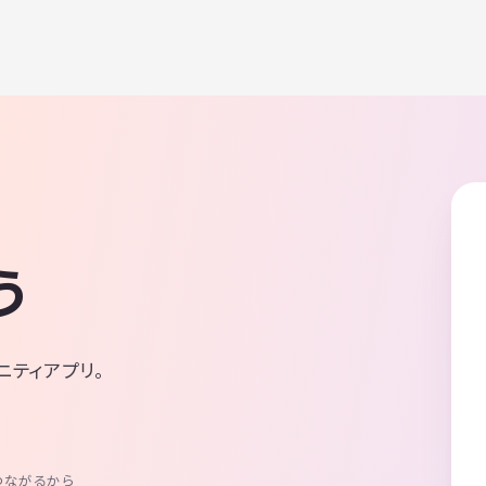
う
ニティアプリ。
つながるから