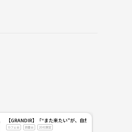
【GRANDIR】「“また来たい”が、自然と増えていくコミ
カフェ会
読書会
20代限定