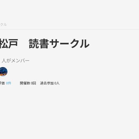
クル
松戸 読書サークル
1 人がメンバー
評価
0件
開催数 0回
過去参加 0人