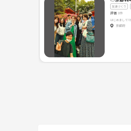
友達づくり
評価
0件
京都府