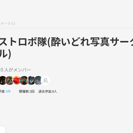
サークル)
ストロボ隊(酔いどれ写真サー
ル)
10 人がメンバー
評価
0件
開催数 2回
過去参加 8人
り