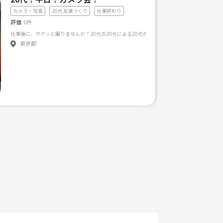
カメラ・写真
20代友達づくり
仕事終わり
評価
0件
東京都