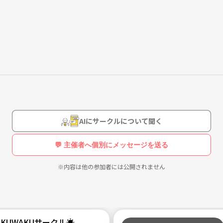
り方が分からない、参加者でアイデアを出し合いながら写真が撮れれば
固く禁じます。
AIにサークルについて聞く
💬 主催者へ個別にメッセージを送る
※内容は他の参加者には公開されません
参加下さい🙂
AKUWAKUサークル☀️