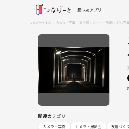
趣味友アプリ
つなげーとTOP
カメラ・写真
東京都
ストロボ隊(酔いどれ写真
関連カテゴリ
カメラ・写真
カメラ・撮影会
友達づく