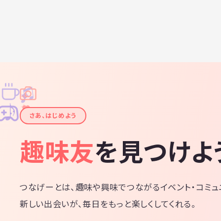
♫
✧
✦
✦
♪
✧
さあ、はじめよう
趣味友
を見つけよ
つなげーとは、趣味や興味でつながるイベント・コミュ
新しい出会いが、毎日をもっと楽しくしてくれる。