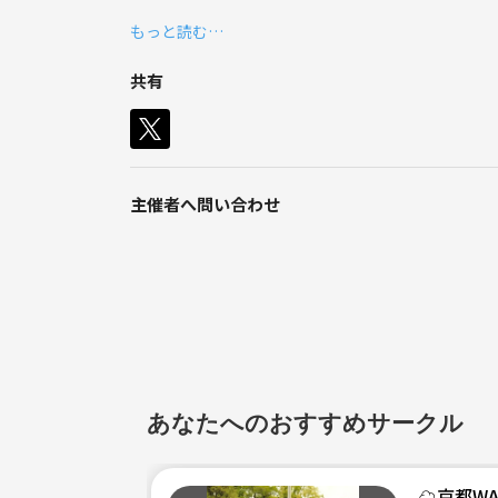
いつと違う撮影がしたい
もっと読む…
ストロボ使ってみたい
共有
こういう写真が撮りたいけど1人じゃ出来ない、撮
なお、ネットワフークビジネスや宗教関連の勧誘は
主催者へ問い合わせ
発覚した場合は、即除名の処置を取らせていた
だきますので、ご遠慮願います。
カメラを楽しむサークルです
ゆる〜く真面目に撮りましょう
イベント月1以上は開催したいと思いますので奮って
あなたへのおすすめサークル
注･ストロボ必須ではありません
☁️京都W