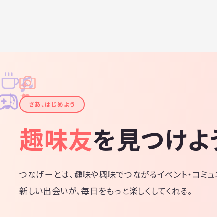
♫
✧
✦
✦
♪
✧
さあ、はじめよう
趣味友
を見つけよ
つなげーとは、趣味や興味でつながるイベント・コミュ
新しい出会いが、毎日をもっと楽しくしてくれる。