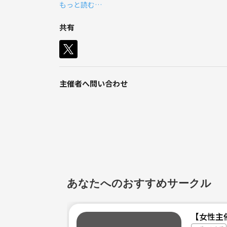
もっと読む…
現在7割方初心者で、女性率は7割です(^^)
練習や試合が目的ではなく、わいわい楽しむのをモ
共有
主婦の方でも学生でも初めての方でも
どんな方でも大歓迎です(^○^)
笑いが多いグループなのでぜひぜひ一度ご参加くだ
お待ちしてます(*´∀`)
主催者へ問い合わせ
あなたへのおすすめサークル
【女性主