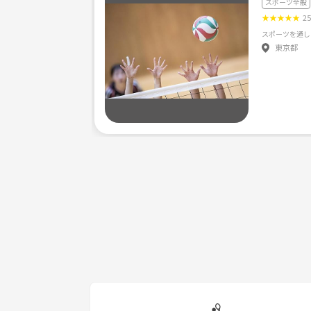
スポーツ全般
★
★
★
★
★
2
東京都