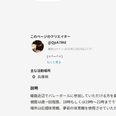
このページのクリエイター
@QpA7Md
最終ログイン:2020年11月24日 17:37
(〃^ー^〃)
もっと見る
主な活動場所
兵庫県
説明
姫路近辺でバレーボールに参加していただける方を募集
頻度は週一回程度、18時もしくは19時～21時までで
場所は広畑体育館、夢前の体育館を使用させていただ
初心者、経験者問わないのでぜひ一度ご連絡ください