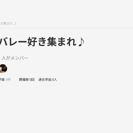
き集まれ♪
バレー好き集まれ♪
1 人がメンバー
評価
0件
開催数 0回
過去参加 0人