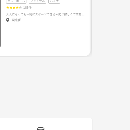
バレーボール
フットサル
バスケ
★
★
★
★
★
183件
東京都