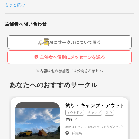
もっと読む…
ご家族でのご参加もお待ちしております！
道具一式のレンタルも可能なので、お気軽にお越しください（餌は購入
主催者へ問い合わせ
していただきますが、池の事務所で販売しています）。
体験教室後も池の営業時間内はレンタル道具にてご自由に楽しんで頂け
ます。
AIにサークルについて聞く
＊雨天の場合と12月〜3月の間は初めての方対象の体験教室は休止で
💬 主催者へ個別にメッセージを送る
す。
※内容は他の参加者には公開されません
日時：第二・四日曜日
場所：天神釣り池（兵庫県猪名川町）
あなたへのおすすめサークル
※水藻フィッシングセンター（大阪府貝塚市）でも開催しています。
道具の準備等ありますので、参加希望の方は天神釣り池（072-799-544
釣り・キャンプ・アウトドアサ
9）まで電話予約をお願い致します。
アウトドア
キャンプ
釣り
☆フィッシングショー大阪でも仕掛け教室を10年続けている団体ですの
評価
0件
でご安心下さい！
群馬県