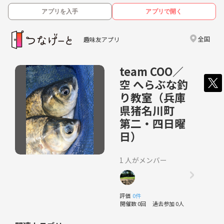
アプリを入手
アプリで開く
全国
趣味友アプリ
team COO／
空 へらぶな釣
り教室（兵庫
県猪名川町
第二・四日曜
日）
1 人がメンバー
評価
0件
開催数 0回
過去参加 0人