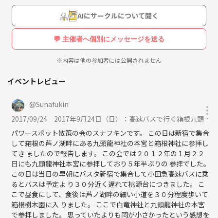
《URL削除》
AIにサークルについて聞く
詳しくはパワースポット散策の会のウェブサイトを
💬 主催者へ個別にメッセージを送る
ご覧ください。
※内容は他の参加者には公開されません
http://powerspotclub.web.fc2.com/
イベントレビュー
@
Sunafukin
2017/09/24
2017年9月24日（日）：高速バスで行く箱根九頭龍神社への参拝に参加
パワースポット散策の会のスナフキンです。 この日は新宿で集合
して箱根の芦ノ湖畔にある九頭龍神社の本宮と箱根神社に参拝し
てき ましたので報告します。 この会では２０１２年の１月２２
日にも九頭龍神社本宮に参拝しており５年半ぶりの 参拝でした。
この日は当日の早朝にバスタ新宿で集合して小田急高速バスに乗
るとバスは予定よ り３０分近く遅れて桃源台につきました。 こ
こで昼食にして、食後は芦ノ湖畔の細い小道を３０分程度歩いて
箱根樹木園に入 りました。 ここで白竜神社と九頭龍神社の本宮
で参拝しました。 思っていたよりも祠が小さかったという感想を