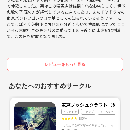
で休憩しました。 実はこの喫茶店は結構有名なお店らしく、伊能
忠敬の子 孫の方が経営しているお店でもあり、またＴＶドラマの
東京バンドワゴンのロケ地としても知られているそうで す。 こ
こでしばらく休憩後に再び３０分近く歩いて佐原駅に戻って ここ
から東京駅行きの高速バスに乗って１８時近くに 東京駅に到着し
て、この日も解散となりました。
レビューをもっと見る
あなたへのおすすめサークル
東京ブッシュクラフト【焚火・
アウトドア
キャンプ
バーベキュー
★
★
★
★
★
195件