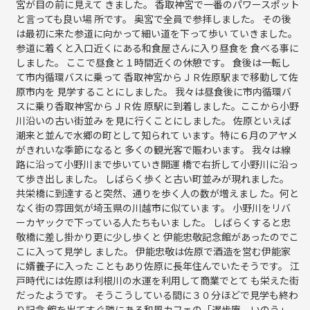
宮が目の前に見えて きました。 香取神宮で一番のパワースポット
と言っても良い場 所です。 奥宮で全員で参拝しました。 その後
は最初に来た参道に向かって細い道を下って歩い ていきました。
参道に着くと入口近くにある和食屋さんに入り昼食を 食べる事に
しました。 ここで昼食と１時間近くの休憩です。 食後は一転し
て市内循環バスに乗って 香取神宮からＪＲ佐原駅まで移動して佐
原市内を 見学することにしました。 我々は昼食後に市内循環バ
スに乗り香取神宮からＪＲ佐 原駅に到着しました。ここから小野
川沿いの古い街並み を見に行くことにしました。 佐原といえば
潮来と並んで水郷の町として知られて います。特に６月のアヤメ
がきれいな季節になると 多くの観光客で賑わいます。 我々は線
路に沿って小野川まで歩いていき開運 橋で右折して小野川に沿っ
て歩き出しました。 しばらく歩くと古い町並みが現れました。
共栄橋に到達すると突然、通りを歩く人の数が増えまし た。何と
なく街の雰囲気が埼玉県の川越市に似ていま す。 小野川をリバ
ーカヤックで下っている人たちもいま した。 しばらくすると忠
敬橋に差し掛かり更に少し歩くと 伊能忠敬記念館があったのでこ
こに入って見学し ました。 伊能忠敬は佐原で酒造を営む伊能家
に婿養子に入った こともあり佐原に長年住んでいたそうです。 江
戸時代には佐原は利根川の水運を利用して商業でとて も栄えた街
だったようです。 そうこうしている間に３０分ほどで見学も終わ
り記念 館を出てすぐ隣にある和風カフェの「遅歩庵 いのう」