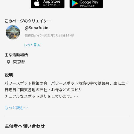
このページのクリエイター
@Sunafukin
最終ログイン:2021年5月23日 14:48
もっと見る
主な活動場所
東京都
説明
パワースポット散策の会 パワースポット散策の会では毎月、主に土・
日曜日に関東各地の神社・お寺などのスピリ
チュアルなスポット巡りをしています。
30～40代中心の落ち着いた集まりです。
もっと読む…
会のウェブサイトやブログに日程や様子など
詳細について記載しています。
主催者へ問い合わせ
http://powerspotclub.web.fc2.com/