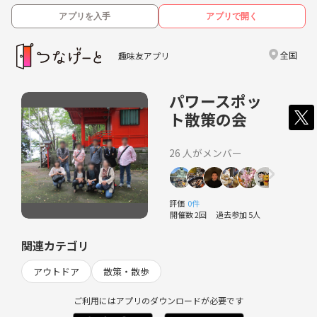
アプリを入手
アプリで開く
全国
趣味友アプリ
パワースポッ
ト散策の会
26 人がメンバー
評価
0件
開催数 2回
過去参加 5人
関連カテゴリ
アウトドア
散策・散歩
ご利用にはアプリのダウンロードが必要です