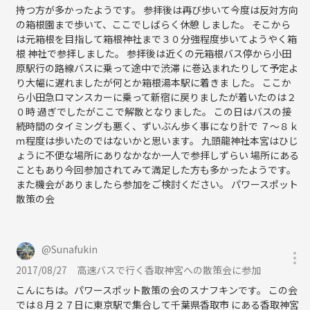
持つ方が多かったようです。 参拝後は再び歩いて今度は反対方向
の箱根園まで歩いて、ここでしばらく休憩 しました。 そこから
は元箱根を目指して箱根神社まで３０分強程度歩いてようやく箱
根 神社で参拝しました。 参拝後は近くの元箱根バス停から小田
原駅行の路線バスに乗って途中で渋滞 に巻込まれたりして予定よ
り大幅に遅れましたが何とか箱根湯本駅に着きま した。 ここか
ら小田急ロマンスカーに乗って新宿に戻りましたが着いたのは２
０時 過ぎでしたがここで解散となりました。 この日はバスの接
続時間のタイミングも悪く、ずいぶん歩く事になり計で ７～８ｋ
ｍ程度は歩いたのではないかと思います。 九頭龍神社本宮はひじ
ょうに不便な場所にありなかなか一人で参拝しずらい 場所にある
こともあり今回参加されてみて満足した方も多かったようです。
また機会がありましたら参加をご検討ください。 パワースポット
散策の会
@
Sunafukin
2017/08/27
高速バスで行く香取神宮への散策会に参加
こんにちは。パワースポット散策の会のスナフキンです。 この会
では８月２７日に東京駅で集合して千葉県香取市 にある香取神宮