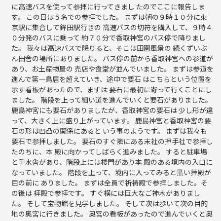
に高速バスを使って参拝に行ってきまし たのでここに報告しま
す。 この日は５名での参拝でした。 まずは朝の９時１０分に東
京駅に集合して鉾田駅行きの 高速バスの切符を購入して、９時４
０分発のバスに乗って 約７０分で香取神宮のバス停で降りまし
た。 我々は高速バスで降りると、そこは田園風景の 続くずいぶ
ん田舎の場所にありました。 バス停の前から香取神宮への参道が
あり、お土産物屋の 売店や食堂が並んでいました。 まずは参道を
進んで第一鳥居を超えていき、途中で要石 はこちらという位置を
示す看板があったので、まずは 要石に最初に寄って行くことにし
ました。 階段を上って細い道を進んでいくと要石がありました。
鹿島神宮にも要石がありましたが、香取神宮の要石は 少し形が違
って、大きく上に盛り上がっています。 鹿島神宮と香取神宮の要
石の形は凹凸の関係にあると いう事のようです。 まずは我々も
要石で参拝しました。 要石のすぐ隣にある末社の押手社で参拝し
たのちに、本 殿に向かってしばらく進みました。 すると駐車場
と手水舎があり、階段上には楼門があり本 殿のある境内の入口に
なっていました。 階段を上って、境内に入ってみると黒い拝殿が
目の前に ありました。 まずは全員で祈祷殿で参拝しました。そ
の後は 拝殿で参拝です。 すぐ横には巨大なご神木がありまし
た。 そして宝物館を見学しました。 そして次は歩いて次の目的
地の奥宮に行きました。 奥宮の看板があったので進んでいくと奥