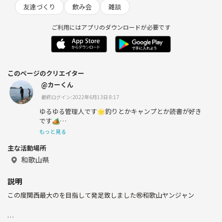
友達づくり
飲み会
雑談
ご利用にはアプリのダウンロードが必要です
このページのクリエイター
@カーくん
最終ログイン:2022年6月13日 8:17
ゆるゆる管理人です🌟釣りとかキャンプとか読書が好き
です🏕
もっと見る
関西最大のサークルを目指してます🎵
主な活動場所
最近の悩みは健康診断の結果です😣
和歌山県
ダイエットせねば、、、
説明
この度関西最大のを目指して発足致しました㊗️和歌山ヤンジャン
よろしくお願いしまーす🙏