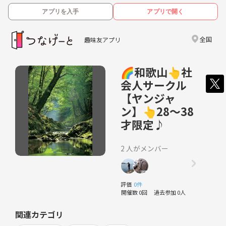
アプリを入手
アプリで開く
全国
趣味友アプリ
🌈和歌山👆社
会人サークル
【ヤンジャ
ン】👆28～38
才限定♪
2 人がメンバー
評価
0件
開催数 0回
過去参加 0人
関連カテゴリ