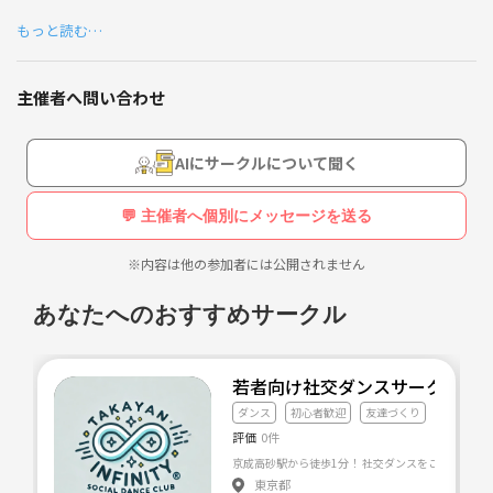
目標は来年の夏にみんなで🌴無人島🌴でわいわいすることです❗️❗️
もっと読む…
スカイダイビング🕊、マリンスポーツ🐬、ＢＢＱ🍺・・・やりたいこ
主催者へ問い合わせ
と全部やっちゃいましょう🎗
20代前半のサークルは遠慮しちゃうけど😢
AIにサークルについて聞く
、、、って方必見❗️❗️
💬 主催者へ個別にメッセージを送る
ちょうどこの年代がなかったんです🤘🤘
※内容は他の参加者には公開されません
みんなでわいわい楽しみましょう🌟🌟
あなたへのおすすめサークル
既婚、未婚は問いません☝️
交流会は月1程度を予定してます🍺
若者向け社交ダンスサークル た
(男性4500円、女性3900円)
ダンス
初心者歓迎
友達づくり
評価
0件
店の手配などはすべて僕が致します🐫🐪🐫🐪
東京都