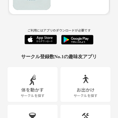
幹事の僕は飲まないようにするのでちゃんとフォローも万全です🥰
（酒癖の悪い方は僕の近くにいてくださいｗちゃんと面倒みます😊）
一人見知りの方も大丈夫🙆‍♂️🙆‍♂️
話が盛り上がりやすいように色々な工夫をしています🔰🔰
ご利用にはアプリのダウンロードが必要です
👍写真不要
↓↓募集条件はこちら↓ ↓
サークル登録数No.1の趣味友アプリ
・モラルを守れる方
・特に女性への配慮は厳しくチェックします！
・ビジネス､宗教勧誘NG
・28〜38歳までの方
では楽しみにお問い合わせお待ちしてます😀
体を動かす
お出かけ
サークルを探す
サークルを探す