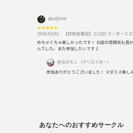
🎥サークルPR動画
https://tunagate.com/blogs/XOJJMVO9
@
eQfhHt
🎥活動まとめ動画
★
★
★
★
★
https://tunagate.com/blogs/eOedQGa1
2026/03/01
【初参加 歓迎】3/1(日) マーダーミス
めちゃくちゃ楽しかったです！ お店の雰囲気も良
📣これまでの活動報告(ブログ)
んでした。また参加したいです♪
https://tunagate.com/circle/23298/more_blogs
@
なかたく
（クリエイター）
参加ありがとうございました！ マダミス楽しん
【💰費用】
このサークルでは、初回の活動参加後、継続参加(入会)
基本的にサークルに入会し、継続参加される前提で
また、実際に継続参加いただける方を優先していること
ただし、それ以外の活動にかかる費用は実費を各自
※ビジネスではなく趣味として続けてきているので
○参加費の例
あなたへのおすすめサークル
・お花見、花火大会：500円程度