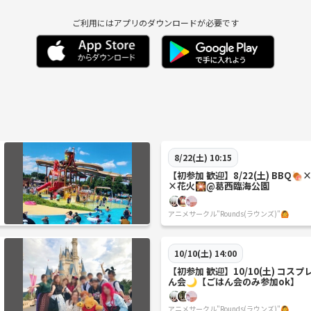
ご利用にはアプリのダウンロードが必要です
8/22(土) 10:15
【初参加 歓迎】8/22(土) BBQ
×花火🎇@葛西臨海公園
アニメサークル"Rounds(ラウンズ)"🙆
10/10(土) 14:00
【初参加 歓迎】10/10(土) コス
ん会🌙【ごはん会のみ参加ok】
アニメサークル"Rounds(ラウンズ)"🙆