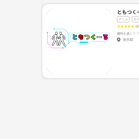
・レンタルスペースでの交流会/ゲーム会：1000-20
ともつく
・カラオケ：2000-3000円
アニメ
カ
・レンタルスペースでのパーティー(料理作り含む)、BB
★
★
★
★
★
4
・遊園地、レジャー施設：4000-6000円
・コスプレ：1-3万円
東京都
・旅行：2-5万円
【✔️参加条件】
○10-30代のオタク (ゆるオタでも大丈夫🙆)
○土日休みの方 (特に土曜に活動することが多いです
○都内近郊で遊べる方
○常識や約束事を守れ、金銭面のしっかりしている
○おひとり様での参加 (他のみなさんも同様のため)
○数あるオタクサークル(定期的にアニメ・漫画関連
【🚫お断りする方】