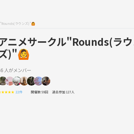
ounds(ラウンズ)"🙆
アニメサークル"Rounds(ラ
ズ)"🙆
46 人がメンバー
★
★
★
★
★
22件
開催数 59回
過去参加 127人