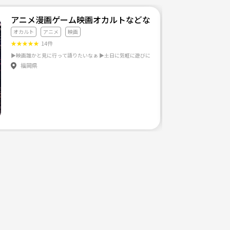
アニメ漫画ゲーム映画オカルトなどなどサブカル好きのた
オカルト
アニメ
映画
★
★
★
★
★
14件
福岡県
動したい方※