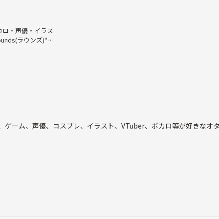
カロ・声優・イラス
ds(ラウンズ)"の
好きで、コスプレも
り、メイク、ファッ
思うので、よろしく
ンガ、ゲーム、声優、コスプレ、イラスト、VTuber、ボカロ等が好きな
活
んまり楽しめるものから、大人数でわいわいできるものまで色々)