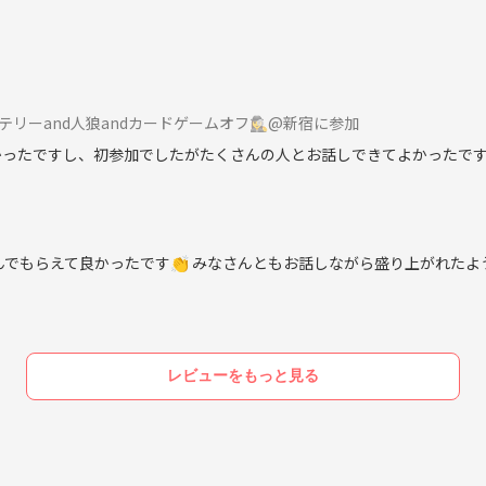
テリーand人狼andカードゲームオフ🕵️‍♀️@新宿に参加
かったですし、初参加でしたがたくさんの人とお話しできてよかったで
でもらえて良かったです👏 みなさんともお話しながら盛り上がれたよ
でOKであれば、正式に入会として入会費3000円をいただきます🙇‍♀️
参加申請をお受けしておりますが、サークルの雰囲気等 感じたうえで納
もあり、入会後3回目の活動参加時に上記 入会金を返金するデポジット制
支払いとしているので、参加費自体は最低限※になっています〜！
レビューをもっと見る
、利益を得ることを考えておりません。