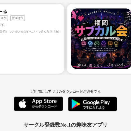
00円
ーる
ラオケ
友達作り
Q、飲食店での飲み会：3000-5000円
87件
)
方
ご利用にはアプリのダウンロードが必要です
イベントを開催しているサークル)のなかでも本サークルで継続して活
サークル登録数No.1の趣味友アプリ