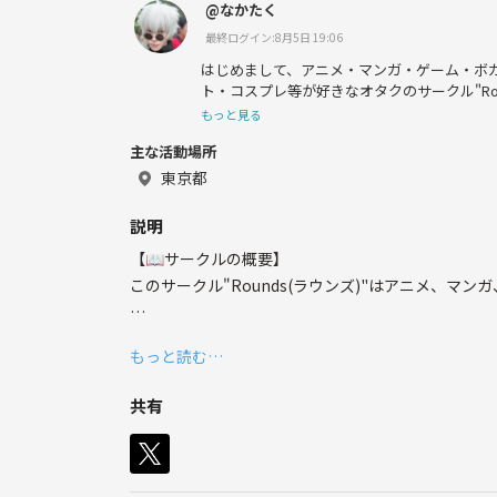
@なかたく
最終ログイン:8月5日 19:06
はじめまして、アニメ・マンガ・ゲーム・ボ
ト・コスプレ等が好きなオタクのサークル"Roun
幹事をしている、なかたくと申します😌
もっと見る
主な活動場所
社会人で、趣味はアニメやマンガはもちろん
やってます。
東京都
オタク趣味以外は、ごはん屋さん・カフェ巡
説明
ション、観光、映画、カラオケ、お酒です🍴
【📖サークルの概要】
オタク以外の方も色んな方と仲良くしたいと
このサークル"Rounds(ラウンズ)"はアニメ、マ
お願いします！
○活動頻度：平均月2回以上 土日(たまに金曜)
もっと読む…
○場所：東京、神奈川等の関東近郊
○内容：季節の行事、イベント、パーティーやオタ
共有
○所属数：80名以上(少しづつ拡大)
○1回の活動の参加数：5〜30人程度(少人数でこじ
○年齢層：20代が過半数、残りは10代、30代