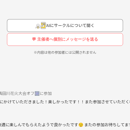
比率9割以上)
に、場所・お店・実施形態を固定していないので、1年を通して色んな活
AIにサークルについて聞く
はアニメやマンガ等のオタク話をしています🤭
したい」
💬 主催者へ個別にメッセージを送る
したい」
欲しい」
※内容は他の参加者には公開されません
希望の方、その他マイノリティに属する方)を受け入れていますが、誰も
初心者の方も自然と馴染むことができますし、話すのが苦手な方もウェル
) 隅田川花火大会オフ🎆に参加
えにならないよう募集人数を抑えているので、馴染みのメンバーが出来て
にかけていただきました！楽しかったです！！また参加させていただく
ださい！
快適に楽しんでもらえたようで良かったです😌 またの参加お待ちしてま