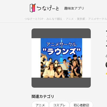
趣味友アプリ
つなげーとTOP
みんなで観る
アニメ
東京都
アニメサークル"R
関連カテゴリ
アニメ
コスプレ
初心者歓迎