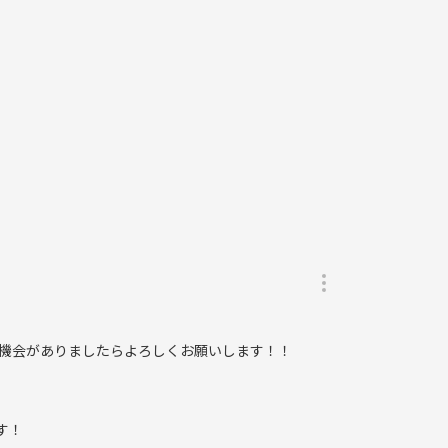
動を楽しむことができます💃
が居心地が良いように、年齢・性別等のバランスを見
カムです🙌
、何度も活動を楽しめると思います！
機会がありましたらよろしくお願いします！！
す！