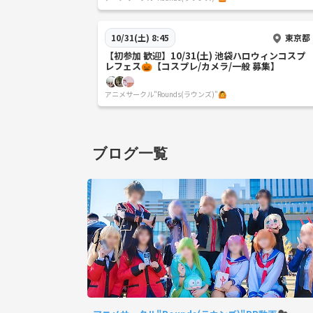
東京都
10/31(土) 8:45
【初参加 歓迎】10/31(土) 池袋ハロウィンコスプ
レフェス🎃【コスプレ/カメラ/一般 募集】
アニメサークル"Rounds(ラウンズ)"🙆
ブログ一覧