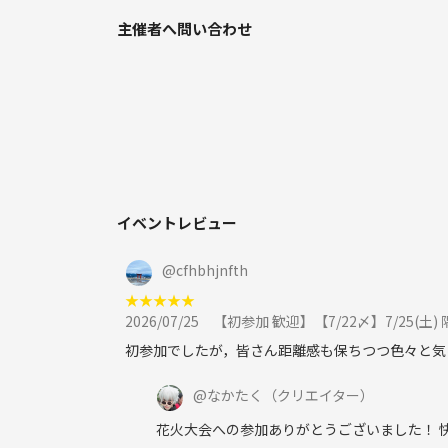
○男女比率：半々か若干女性多め
○初心者比率：毎回平均3-4割(初心者の方のリピート
主催者へ問い合わせ
活動は季節の行事等 誰でも参加しやすい内容メイン
活動内容はオタクっぽくないかもしれませんが、会話
「観てるアニメは少ないけど、好きなアニメを共有
「最近アニメ観れていないけど、昔のアニメの話が
「流行のアニメしか知らないから、お勧めを教えて
など、ゆるオタからガチオタまでウェルカムです🎊
イベントレビュー
メンバー募集は、多様な方(外国の方、お子様同伴
て調整しています😌
@
cfhbhjnfth
★
★
★
★
★
また、参加者の方も話すのが好きな方が多いので、
2026/07/25
【初参加 歓迎】【7/22〆】7/25(土
毎回 初心者の方は居ながらも、メンバー総入れ替
初参加でしたが，皆さん距離感も保ちつつ色々と気
@
なかたく
（クリエイター）
⬇サークルの雰囲気は以下の動画やブログで確認く
花火大会への参加ありがとうございました！ 