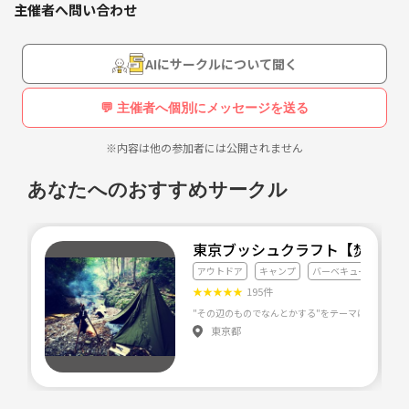
主催者へ問い合わせ
AIにサークルについて聞く
💬 主催者へ個別にメッセージを送る
※内容は他の参加者には公開されません
あなたへのおすすめサークル
東京ブッシュクラフト【焚火・
アウトドア
キャンプ
バーベキュー
★
★
★
★
★
195件
東京都