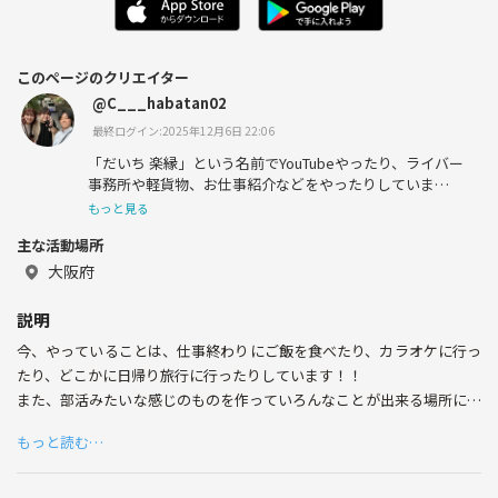
このページのクリエイター
@C___habatan02
最終ログイン:2025年12月6日 22:06
「だいち 楽縁」という名前でYouTubeやったり、ライバー
事務所や軽貨物、お仕事紹介などをやったりしていま
す！！
もっと見る
主な活動場所
大阪府
説明
今、やっていることは、仕事終わりにご飯を食べたり、カラオケに行っ
たり、どこかに日帰り旅行に行ったりしています！！
また、部活みたいな感じのものを作っていろんなことが出来る場所にし
ようとしています！
もっと読む…