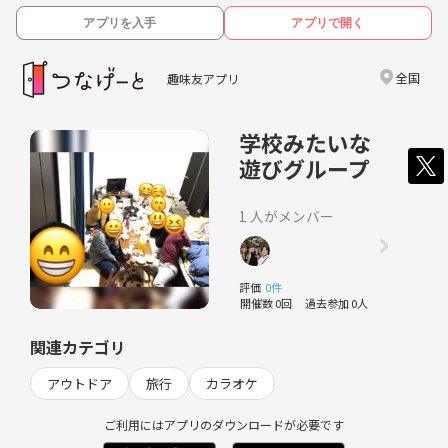
アプリを入手
アプリで開く
全国
趣味友アプリ
学校みたいな
遊びグループ
1 人がメンバー
評価
0件
開催数 0回
過去参加 0人
関連カテゴリ
アウトドア
旅行
カラオケ
ご利用にはアプリのダウンロードが必要です