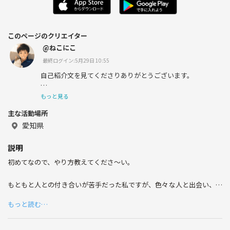
このページのクリエイター
@ねこにこ
最終ログイン:5月29日 10:55
自己紹介文を見てくださりありがとうございます。
お話を聞くのがとにかく好きです。
もっと見る
最近思ってること、悩み、考え、気になることなど何度で
主な活動場所
も教えていただけませんか。
世代問わず新たな出会いで、人の良いところ、可能性を見
愛知県
つけたい、そして自分の価値観も広げたいです。
もともと人との付き合いは苦手な方でした。今では人との
説明
つながりは宝だと思っています。
初めてなので、やり方教えてくださ〜い。
まだまだ知らないことも多く、自分を知るためにも、お話
ししてみませんか。
もともと人との付き合いが苦手だった私ですが、色々な人と出会い、少
40代、男、既婚者、こども3人います。
しずつ成長することが出来ました。なかなか人と話すのが苦手な方、一
もっと読む…
歩踏み出してみませんか？
雑談をするお話会です。気楽にご参加ください。
初めての方大歓迎です。私も初めてなので（笑）