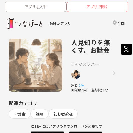
アプリを入手
アプリで開く
全国
趣味友アプリ
人見知りを無
くす、お話会
1 人がメンバー
評価
0件
開催数 0回
過去参加 0人
関連カテゴリ
お話会
雑談
初心者歓迎
ご利用にはアプリのダウンロードが必要です