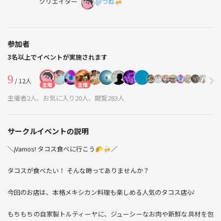
クリエイター
@つね🍻
参加者
3名以上でイベントが実施されます
9
/ 12人
主催
主催
主催者2人、お気に入り20人、閲覧283人
サークルイベントの説明
＼¡Vamos! タコス食べに行こう🌮🍻／
タコスが食べたい！ そんな時ってありませんか？
今回のお店は、本格メキシカン料理も楽しめる人気のタコス店🎶
もちもちの自家製トルティーヤに、ジューシーなお肉や新鮮な具材を包