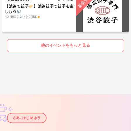
【渋谷で餃子🥟】渋谷餃子で餃子を楽
しもう🎶
NO MUSIC 🎶 NO DRINK🍺
他のイベントをもっと見る
✧
✦
さあ、はじめよう