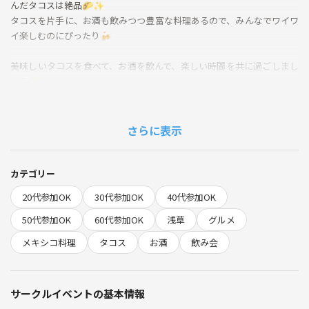
んだタコスは絶品🌮✨
タコスを片手に、お酒も飲みつつ豊富な料理あるので、みんなでワイワ
イ楽しむのにぴったり🍻
美味しいタコスを食べて、お酒を飲んで、楽しい時間を共に過ごしまし
ょう😋
🙌こんな方におすすめ
さらに表示
・タコスが食べたい！
・お酒が好き
・美味しいものが好き
カテゴリー
・気軽にご飯や飲みを楽しみたい
20代参加OK
30代参加OK
40代参加OK
◆当日の流れ
50代参加OK
60代参加OK
浅草
グルメ
①19:45 集合
メキシコ料理
タコス
お酒
飲み会
②19:50 Enjoy タコス
③20:50 終了、二次会へ(希望者のみ)
サークルイベントの基本情報
◆待ち合わせ場所
現地集合(店舗前)