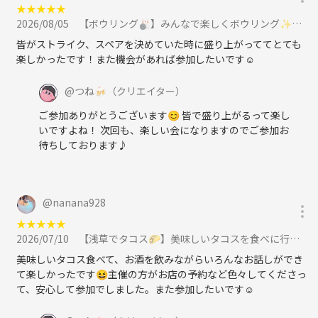
★
★
★
★
★
2026/08/05
【ボウリング🎳】みんなで楽しくボウリング✨に参加
皆がストライク、スペアを決めていた時に盛り上がっててとても
楽しかったです！また機会があれば参加したいです☺
@
つね🍻
（クリエイター）
ご参加ありがとうございます😊 皆で盛り上がるって楽し
いですよね！ 次回も、楽しい会になりますのでご参加お
待ちしております♪
@
nanana928
★
★
★
★
★
2026/07/10
【浅草でタコス🌮】美味しいタコスを食べに行こう🎶に参加
美味しいタコス食べて、お酒を飲みながらいろんなお話しができ
て楽しかったです😆主催の方がお店の予約など色々してくださっ
て、安心して参加でしました。また参加したいです☺️