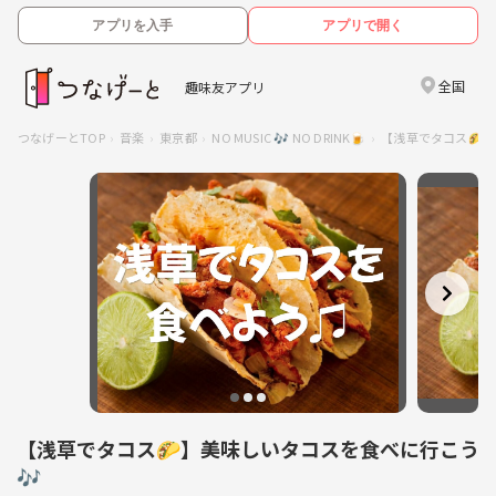
アプリを入手
アプリで開く
全国
趣味友アプリ
つなげーとTOP
音楽
東京都
NO MUSIC 🎶 NO DRINK🍺
【浅草でタコス🌮
【浅草でタコス🌮】美味しいタコスを食べに行こう
🎶