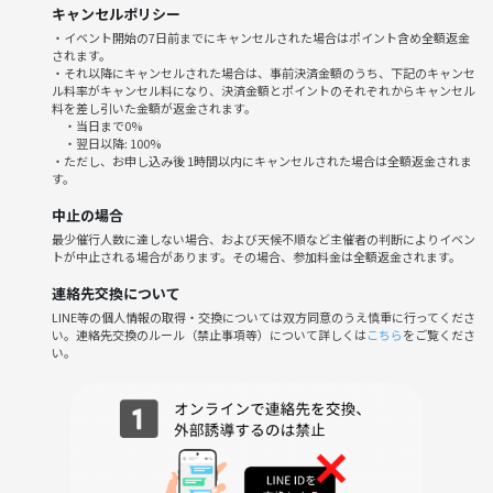
キャンセルポリシー
・イベント開始の7日前までにキャンセルされた場合はポイント含め全額返金
◆場所
されます。
スリービータコス
・それ以降にキャンセルされた場合は、事前決済金額のうち、下記のキャンセ
ル料率がキャンセル料になり、決済金額とポイントのそれぞれからキャンセル
東京都台東区寿3-16-14 原ビル1F
料を差し引いた金額が返金されます。
https://maps.app.goo.gl/12mXqPcdi86Prxuu7
・当日まで0%
・翌日以降: 100%
・ただし、お申し込み後 1時間以内にキャンセルされた場合は全額返金されま
◆参加費
す。
3,000〜4,000円
中止の場合
(食べ物はアラカルト形式の予定)
最少催行人数に達しない場合、および天候不順など主催者の判断によりイベン
※予約の関係で当日キャンセルは無し、遅れての参加は大丈夫です😊
トが中止される場合があります。その場合、参加料金は全額返金されます。
◆注意
連絡先交換について
過度な営業、ネットワークビジネス、宗教等の勧誘はご遠慮ください。
LINE等の個人情報の取得・交換については双方同意のうえ慎重に行ってくださ
い。連絡先交換のルール（禁止事項等）について詳しくは
こちら
をご覧くださ
い。
ご参加お待ちしています🌮🍻