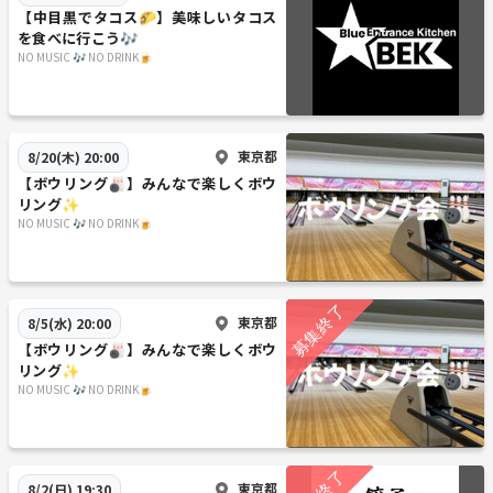
【中目黒でタコス🌮】美味しいタコス
を食べに行こう🎶
NO MUSIC 🎶 NO DRINK🍺
東京都
8/20(木) 20:00
【ボウリング🎳】みんなで楽しくボウ
リング✨
NO MUSIC 🎶 NO DRINK🍺
東京都
8/5(水) 20:00
【ボウリング🎳】みんなで楽しくボウ
リング✨
NO MUSIC 🎶 NO DRINK🍺
東京都
8/2(日) 19:30