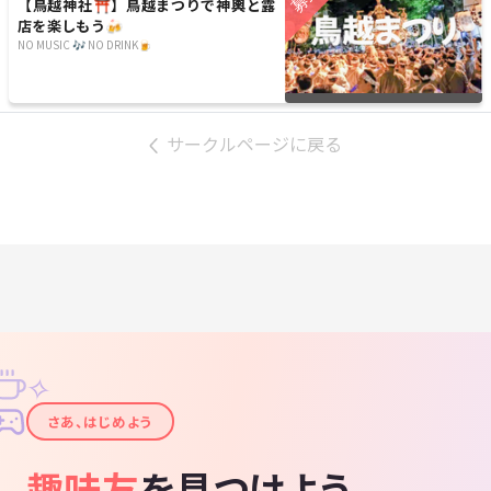
【鳥越神社⛩️】鳥越まつりで神輿と露
店を楽しもう🍻
NO MUSIC 🎶 NO DRINK🍺
サークルページに戻る
✧
✦
さあ、はじめよう
趣味友
を見つけよう