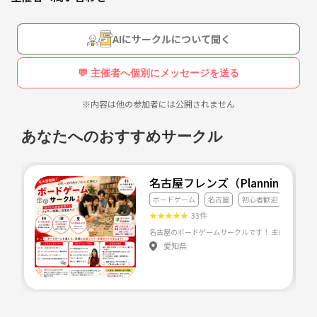
AIにサークルについて聞く
💬 主催者へ個別にメッセージを送る
※内容は他の参加者には公開されません
あなたへのおすすめサークル
名古屋フレンズ（Planning ag
ボードゲーム
名古屋
初心者歓迎
★
★
★
★
★
33件
愛知県