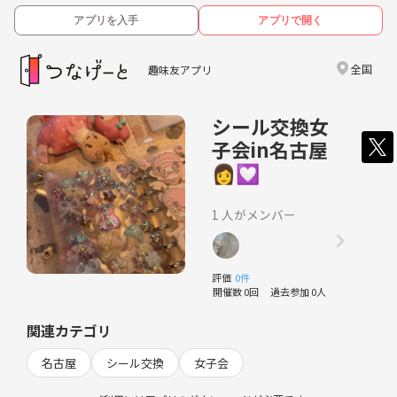
アプリを入手
アプリで開く
全国
趣味友アプリ
シール交換女
子会in名古屋
👩💟
1 人がメンバー
評価
0件
開催数 0回
過去参加 0人
関連カテゴリ
名古屋
シール交換
女子会