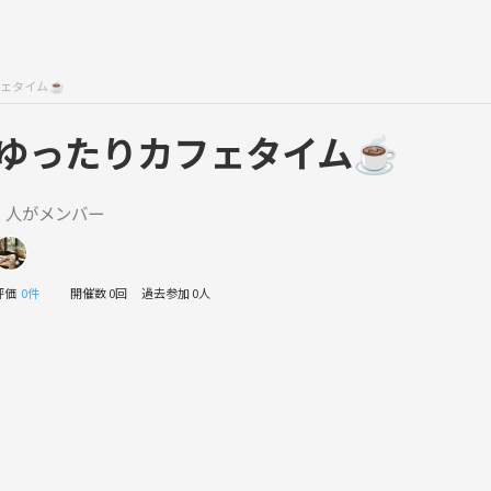
フェタイム☕
ゆったりカフェタイム☕
1 人がメンバー
評価
0件
開催数 0回
過去参加 0人