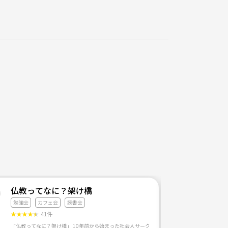
仏教ってなに？架け橋
勉強会
カフェ会
読書会
★
★
★
★
★
41件