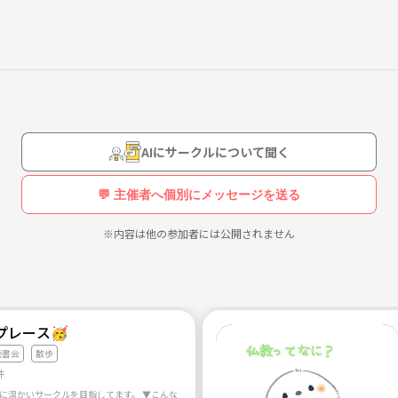
、
AIにサークルについて聞く
💬 主催者へ個別にメッセージを送る
※内容は他の参加者には公開されません
プレース🥳
読書会
散歩
件