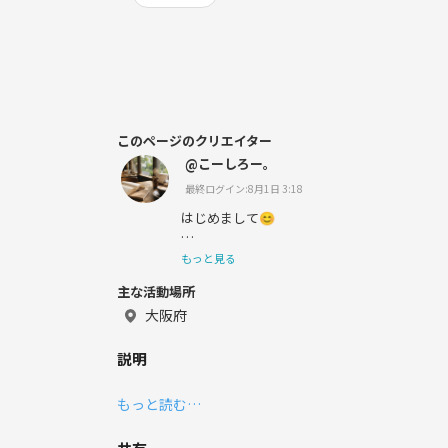
このページのクリエイター
@こーしろー。
最終ログイン:8月1日 3:18
はじめまして😊
読書、カフェ巡り、映画鑑賞が好きです。
もっと見る
主な活動場所
大阪府
落ち着いた空間や、
説明
ゆっくり話せる時間が好きで、
もっと読む…
休日はカフェでのんびりしていることが多い