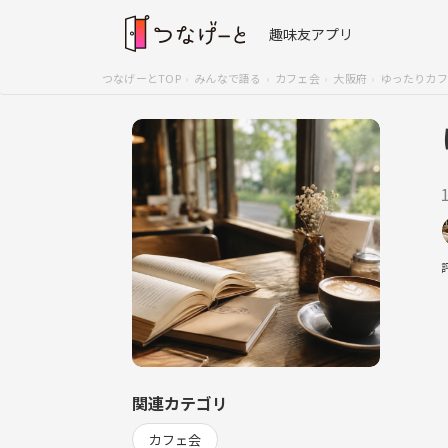
趣味友アプリ
つなげーとTOP
みんなで語る
カフェ会
大阪府
ゆったりカ
関連カテゴリ
カフェ会