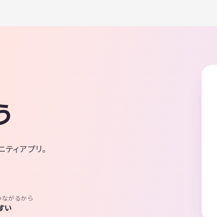
う
ニティアプリ。
つながるから
すい