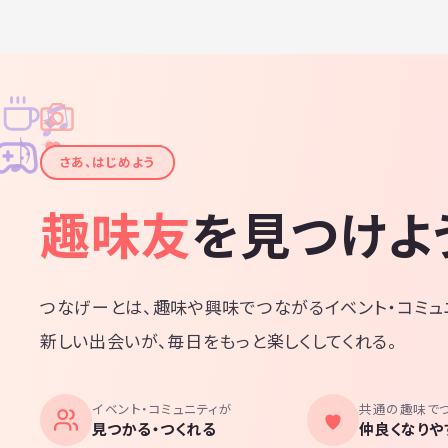
♫
✧
✦
✦
♪
✧
さあ、はじめよう
趣味友
を見つけよ
つなげーとは、趣味や興味でつながるイベント・コミュ
新しい出会いが、毎日をもっと楽しくしてくれる。
イベント・コミュニティが
共通の趣味で
見つかる・つくれる
仲良くなりや