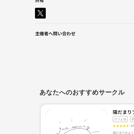
共有
人の価値観や人生の話を聞くのも好きなので
気軽に色々お話できたら嬉しいです🌱
主催者へ問い合わせ
あなたへのおすすめサークル
陽だまり
カフェ会
★
★
★
★
★
4