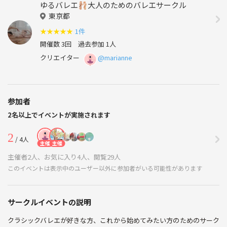
ゆるバレエ🩰大人のためのバレエサークル
東京都
★
★
★
★
★
1件
開催数 3回
過去参加 1人
クリエイター
@marianne
参加者
2名以上でイベントが実施されます
2
/ 4人
主催
主催
主催者2人、お気に入り4人、閲覧29人
このイベントは表示中のユーザー以外に参加者がいる可能性があります
サークルイベントの説明
クラシックバレエが好きな方、これから始めてみたい方のためのサーク