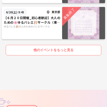
東京都
6/20(土) 9:45
【６月２０日開催_初心者歓迎】大人の
ための🌸ゆるバレエ🩰サークル（東京
／大塚)
ゆるバレエ🩰大人のためのバレエサークル
他のイベントをもっと見る
✧