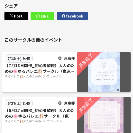
シェア
Post
LINE
facebook
このサークルの他のイベント
東京都
7/18(土) 9:45
【7月18日開催_初心者歓迎】大人のた
めの🌸ゆるバレエ🩰サークル（東京／
茗荷谷)
ゆるバレエ🩰大人のためのバレエサークル
東京都
6/27(土) 8:45
【6月27日開催_初心者歓迎】大人のた
めの🌸ゆるバレエ🩰サークル（東京/
茗荷谷)
ゆるバレエ🩰大人のためのバレエサークル