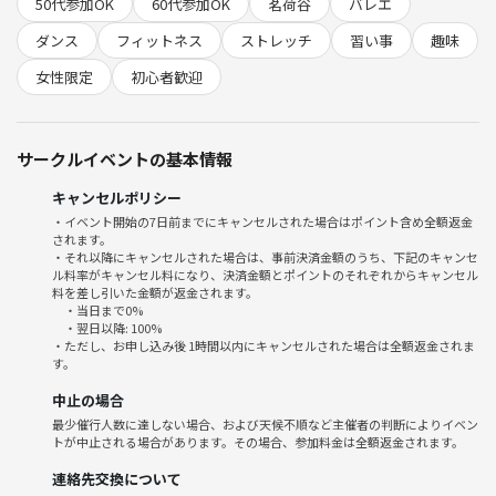
・女性限定
50代参加OK
60代参加OK
茗荷谷
バレエ
・バレエに興味のある方
ダンス
フィットネス
ストレッチ
習い事
趣味
・久しぶりにバレエを再開したい方
女性限定
初心者歓迎
🔷 活動内容
茗荷谷駅近くのスタジオで、月2回程度活動しています。8月は2回開催
します。
サークルイベントの基本情報
ストレッチから始め、クラシックバレエの基礎をゆったりとしたペース
キャンセルポリシー
で練習しています。
・イベント開始の7日前までにキャンセルされた場合はポイント含め全額返金
されます。
未経験の方も大歓迎です。
・それ以降にキャンセルされた場合は、事前決済金額のうち、下記のキャンセ
ル料率がキャンセル料になり、決済金額とポイントのそれぞれからキャンセル
音楽に合わせて楽しく体を動かしながら、無理なくバレエに親しんでい
料を差し引いた金額が返金されます。
・当日まで0%
ただけます。
・翌日以降: 100%
・ただし、お申し込み後 1時間以内にキャンセルされた場合は全額返金されま
す。
服装は動きやすいものでOKです。
レオタードやバレエシューズがなくてもご参加いただけます。
中止の場合
最少催行人数に達しない場合、および天候不順など主催者の判断によりイベン
🔷 主催について
トが中止される場合があります。その場合、参加料金は全額返金されます。
主催者はクラシックバレエ歴15年で、参加者の皆さまと一緒に練習しな
連絡先交換について
がら、基礎的な動きをお伝えしています。無理なく、楽しく続けられる