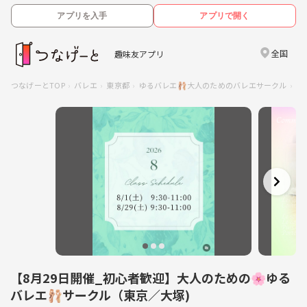
アプリを入手
アプリで開く
全国
趣味友アプリ
つなげーとTOP
バレエ
東京都
ゆるバレエ🩰大人のためのバレエサークル
【
【8月29日開催_初心者歓迎】大人のための🌸ゆる
バレエ🩰サークル（東京／大塚)