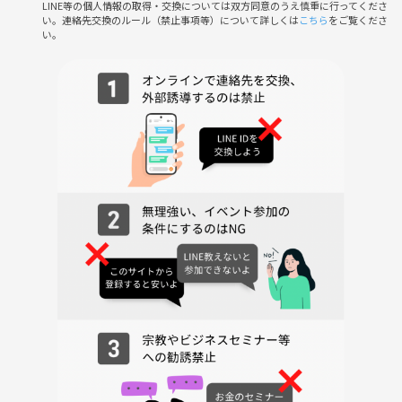
LINE等の個人情報の取得・交換については双方同意のうえ慎重に行ってくださ
場づくりを大切にしています。
い。連絡先交換のルール（禁止事項等）について詳しくは
こちら
をご覧くださ
い。
怪我のないよう十分配慮しながら進めますので、初心者の方も安心して
ご参加ください。
当サークルは、バレエ好きな方々が集まり、気軽に楽しくバレエを続け
られる場を目指しています。いただいた参加費は、スタジオレンタル代
などの実費のみに充てています。
🩰 レッスン内容（目安）
・ストレッチ 15分
・バーレッスン 30分
・センターレッスン 35分
📍 場所
茗荷谷駅近くのスタジオ
🌸 最後に
「少し気になる」というお気持ちだけでも大歓迎です。