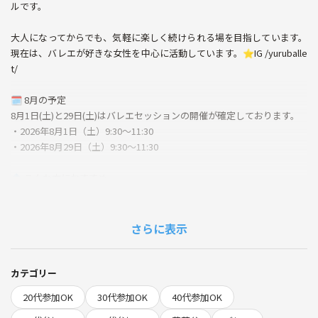
ルです。
大人になってからでも、気軽に楽しく続けられる場を目指しています。
現在は、バレエが好きな女性を中心に活動しています。⭐️IG /yuruballe
t/
🗓️ 8月の予定
8月1日(土)と29日(土)はバレエセッションの開催が確定しております。
・2026年8月1日（土）9:30〜11:30
・2026年8月29日（土）9:30〜11:30
🔷 こんな方におすすめ
・「バレエに興味はあるけれど、本格的な教室は少しハードルが高
い…」と感じている方
・以前バレエを習っていて、久しぶりに体を動かしたい方
さらに表示
・趣味としてバレエを始めてみたい方
・自分のペースで楽しく続けたい方
・一人でも安心して参加できる場を探している方
カテゴリー
20代参加OK
30代参加OK
40代参加OK
👥 対象