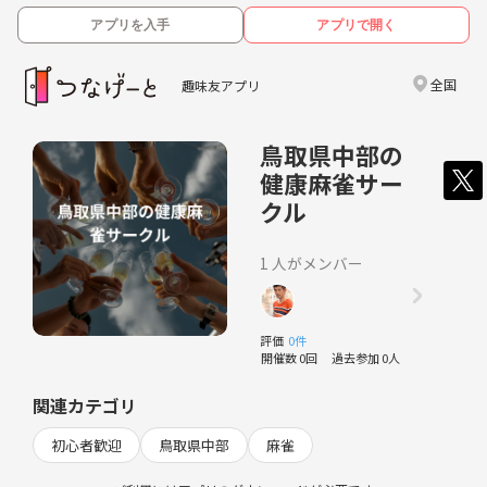
アプリを入手
アプリで開く
全国
趣味友アプリ
鳥取県中部の
健康麻雀サー
クル
1 人がメンバー
評価
0件
開催数 0回
過去参加 0人
関連カテゴリ
初心者歓迎
鳥取県中部
麻雀