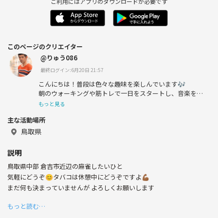
ご利用にはアプリのダウンロードが必要です
このページのクリエイター
@りゅう086
最終ログイン:6月20日 21:57
こんにちは！普段は色々な趣味を楽しんでいます🎶
朝のウォーキングや筋トレで一日をスタートし、音楽を聴
きながらリラックスするのが大好きです。
もっと見る
aikoや西野カナの曲がお気に入りです！
主な活動場所
読書や日記を通じて、日々の出来事を振り返るのも楽しみ
の一つです。
鳥取県
休日にはドライブや旅行を楽しんでいます。
これからは卓球や麻雀のサークルを作りたいと思っていま
説明
す💪🏾
鳥取県中部 倉吉市近辺の麻雀したいひと
パソコンやスマホを使った新しいことにも興味津々です！
📚
気軽にどうぞ😊タバコは休憩中にどうぞですよ💪🏾
まだ何も決まっていませんが よろしくお願いします
もっと読む…