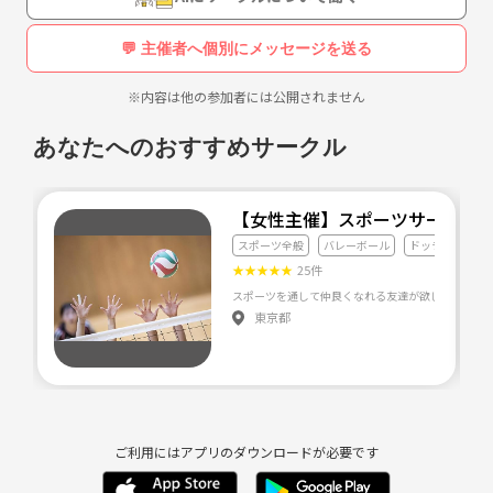
・久しぶりにバレーやるけど感覚戻したい
こんな人、かなり合います🙌
💬 主催者へ個別にメッセージを送る
このサークルは
※内容は他の参加者には公開されません
👉少人数で回すのが特徴です(最大12人)(2h枠の場合)
その分
あなたへのおすすめサークル
・ボールに触れる回数が多い
・待ち時間が少ない
・短時間でもちゃんと練習できる
【女性主催】スポーツサークル
平日夜の限られた時間でも
スポーツ全般
バレーボール
ドッチボール
しっかり成長を実感できる環境にしていきたいと思っています！
★
★
★
★
★
25件
▼活動について
東京都
・平日夜または土日祝
・基礎練メイン
・品川区内の体育館で開催（場所は参加者に共有）
・参加費：500円
初心者〜中級者中心ですが、
ご利用にはアプリのダウンロードが必要です
周りに配慮できる経験者の方も歓迎です🙆‍♂️