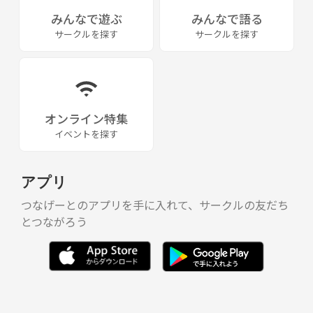
・4/29(水) 19:00~21:00 旗の台
みんなで遊ぶ
みんなで語る
・5/2 (土) 15:45-18:15 立会川 or 大井町
サークルを探す
サークルを探す
・5/2(土) 19:00-21:00 五反田 or 大崎
・5/4(月) 9:00-12:00 大井町
・5/17(日) 13:00-15:30 中延
・5/22(金) 17:30-21:30 品川シーサイド or 青物横丁
↑開始時間が早いため遅刻前提の参加🙆‍♀️
オンライン特集
イベントを探す
アプリ
つなげーとのアプリを手に入れて、サークルの友だち
とつながろう