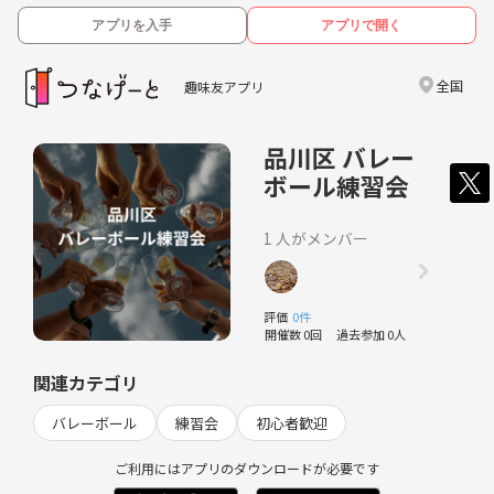
アプリを入手
アプリで開く
全国
趣味友アプリ
品川区 バレー
ボール練習会
1 人がメンバー
評価
0件
開催数 0回
過去参加 0人
関連カテゴリ
バレーボール
練習会
初心者歓迎
ご利用にはアプリのダウンロードが必要です