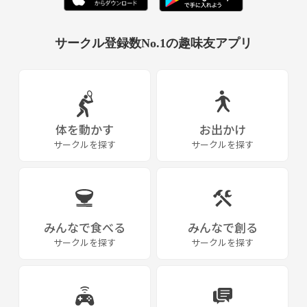
※完全な初心者(バレーボールにはじめて触れる)の方は少し難しい内容
になるかもしれません。部活や他サークルで半年以上の経験があり、サ
ーブや対人パスをそれなりにこなせる方にフォーカスしたメニューとな
サークル登録数No.1の趣味友アプリ
っていますのでご了承ください。
(代表は部活経験はなく経験1年程度の初心者です)
「試合だとあまり上達実感できない…」
「短時間でもちゃんと練習したい」
って人はぜひ一度来てみてください！
体を動かす
お出かけ
サークルを探す
サークルを探す
参加希望の方は
・氏名 (フルネーム)
・年齢
・性別
・バレー歴
みんなで食べる
みんなで創る
・参加希望日程
サークルを探す
サークルを探す
以上を記載の上ご連絡ください！
直近の練習日程
・4/23(木) 19:00~21:00 旗の台