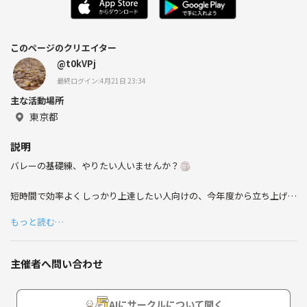
このページのクリエイター
@t0kVPj
最終ログイン:4月21日 23:34
主な活動場所
東京都
説明
バレーの基礎練、やりたい人いませんか？🏐
短時間で効率よくしっかり上達したい人向けの、今年度から立ち上げた
新規男女混合バレーボールサークルです！
もっと読む…
試合メインではなく、
「ちゃんと練習したい人向け」の内容になってます
主催者へ問い合わせ
・パス安定させたい
・レシーブ上げたい
・トスやスパイク基礎からやりたい
AIにサークルについて聞く