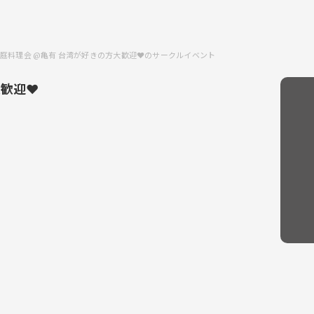
庭料理会 @亀有 台湾が好きの方大歓迎❤️のサークルイベント
歓迎❤️