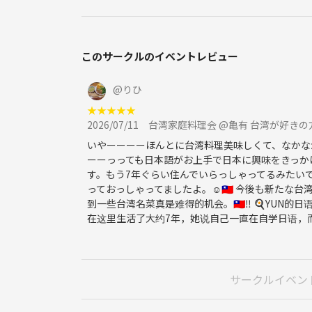
このサークルのイベントレビュー
@
りひ
★
★
★
★
★
2026/07/11
台湾家庭料理会 @亀有 台湾が好きの
いやーーーーほんとに台湾料理美味しくて、なかなか食
ーーっっても日本語がお上手で日本に興味をきっか
す。もう7年ぐらい住んでいらっしゃってるみたい
っておっしゃってましたよ。☺🇹🇼 今後も新たな
到一些台湾名菜真是难得的机会。🇹🇼‼️ ️🍳Y
在这里生活了大约7年，她说自己一直在自学日语，而且
サークルイベン