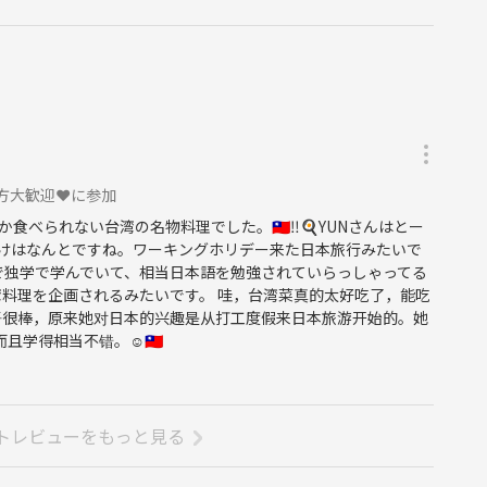
方大歓迎❤️に参加
べられない台湾の名物料理でした。🇹🇼‼️🍳YUNさんはとー
けはなんとですね。ワーキングホリデー来た日本旅行みたいで
で独学で学んでいて、相当日本語を勉強されていらっしゃってる
台湾料理を企画されるみたいです。 哇，台湾菜真的太好吃了，能吃
UN的日语很棒，原来她对日本的兴趣是从打工度假来日本旅游开始的。她
学得相当不错。☺🇹🇼
トレビューをもっと見る