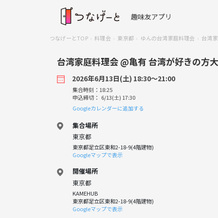
趣味友アプリ
つなげーとTOP
料理会
東京都
ゆんの台湾家庭料理会
台湾家
台湾家庭料理会 @亀有 台湾が好きの方大
2026年6月13日(土) 18:30〜21:00
集合時刻：18:25
申込締切： 6/13(土) 17:30
Googleカレンダーに追加する
集合場所
東京都
東京都足立区東和2-18-9(4階建物)
Googleマップで表示
開催場所
東京都
KAMEHUB
東京都足立区東和2-18-9(4階建物)
Googleマップで表示