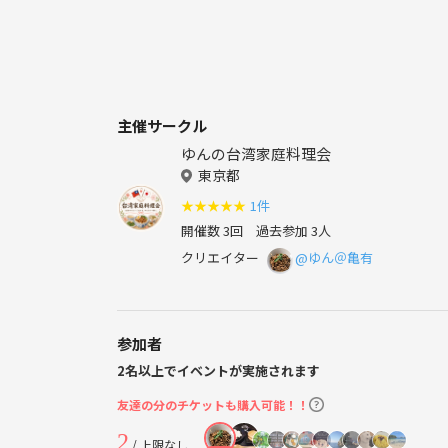
主催サークル
ゆんの台湾家庭料理会
東京都
★
★
★
★
★
1件
開催数 3回
過去参加 3人
クリエイター
@ゆん＠亀有
参加者
2名以上でイベントが実施されます
友達の分のチケットも購入可能！！
2
/ 上限なし