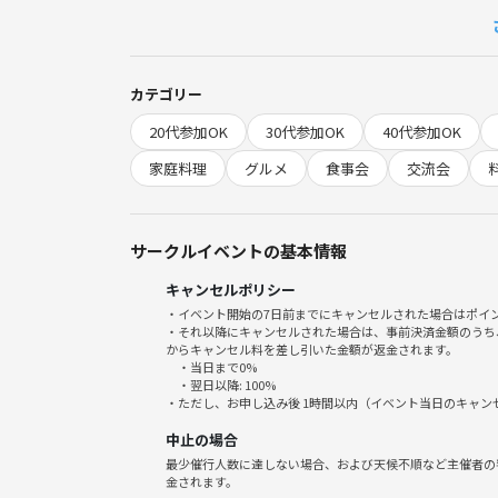
🍽 今回のメニュー
カテゴリー
・きゅうりの漬物入りルーロー
20代参加OK
30代参加OK
40代参加OK
・モロヘイヤのごま油炒め
・玉ねぎと卵の炒め物
家庭料理
グルメ
食事会
交流会
・台湾オリーブ（破布子）蒸し魚
・冬瓜とはまぐりのスープ
・豚肉とネギの強火炒め
サークルイベントの基本情報
キャンセルポリシー
・イベント開始の7日前までにキャンセルされた場合はポイ
・それ以降にキャンセルされた場合は、事前決済金額のうち
📅6/13（土）18:30〜21:00
からキャンセル料を差し引いた金額が返金されます。
・当日まで0%
💰参加費：3300
・翌日以降: 100%
・ただし、お申し込み後 1時間以内（イベント当日のキャ
当日は玄関の鍵をかけていませんので、そのままお
中止の場合
3階まで上がっていただき、そちらで靴を脱いでくだ
最少催行人数に達しない場合、および天候不順など主催者の
金されます。