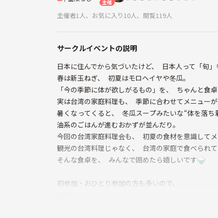
主催
主催者1人、お気に入り10人、閲覧119人
サークルイベントの説明
日本に住んでから気づいたけど、 日本人って「旬」
春は新玉ねぎ、 初夏はモロヘイヤや冬瓜。
「今の季節に体が欲しがるもの」を、 ちゃんと食
実は台湾の家庭料理も、 季節に合わせてメニューが変
暑くなってくると、 冬瓜スープみたいな“体を落ち
油系のごはんが進むおかずが並んだり。
今回の台湾家庭料理会も、 初夏の食材を意識してメ
観光の台湾料理じゃなく、 台湾の家庭で食べられて
そんな食卓を、 みんなで囲めたら嬉しいです🍚
初参加・おひとり参加の方も多いので、
気軽に来てもらえたら嬉しいです✨