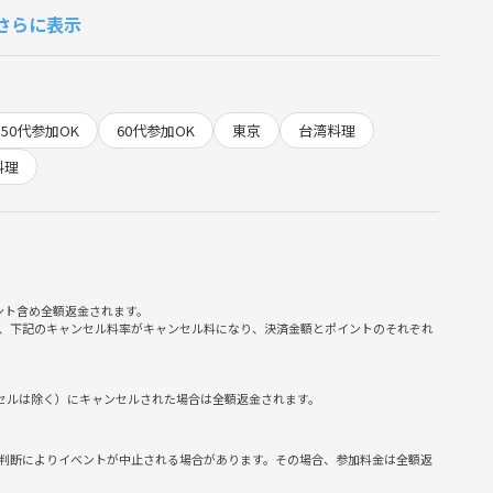
さらに表示
50代参加OK
60代参加OK
東京
台湾料理
料理
ント含め全額返金されます。
、下記のキャンセル料率がキャンセル料になり、決済金額とポイントのそれぞれ
ンセルは除く）にキャンセルされた場合は全額返金されます。
入りください。
さい。
判断によりイベントが中止される場合があります。その場合、参加料金は全額返