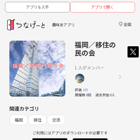
アプリを入手
アプリで開く
全国
趣味友アプリ
福岡／移住の
民の会
1 人がメンバー
評価
0件
開催数 0回
過去参加 0人
関連カテゴリ
福岡
移住
交流
ご利用にはアプリのダウンロードが必要です