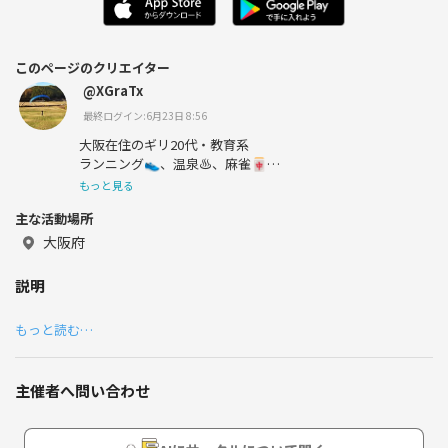
このページのクリエイター
@XGraTx
最終ログイン:6月23日 8:56
大阪在住のギリ20代・教育系
ランニング👟、温泉♨️、麻雀🀄️
よろしくお願いします。
もっと見る
主な活動場所
大阪府
説明
もっと読む…
主催者へ問い合わせ