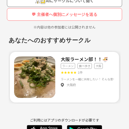
AIにサークルについて聞く
💬 主催者へ個別にメッセージを送る
※内容は他の参加者には公開されません
あなたへのおすすめサークル
大阪ラーメン部！！🍜
ラーメン
食べ歩き
大阪
★
★
★
★
★
1件
大阪府
ご利用にはアプリのダウンロードが必要です