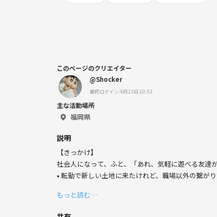
このページのクリエイター
@Shocker
最終ログイン:6月23日 10:53
主な活動場所
福岡県
説明
【きっかけ】
社会人になって、ふと、「あれ、気軽に遊べる友達
• 転勤で新しい土地に来たけれど、職場以外の繋が
• 結婚や出産、キャリアの変化で、今までの友達と
もっと読む…
• WBCみたいな熱狂を、誰かと共有したい！
私自身も、ライフステージの変化とともに友達との
共有