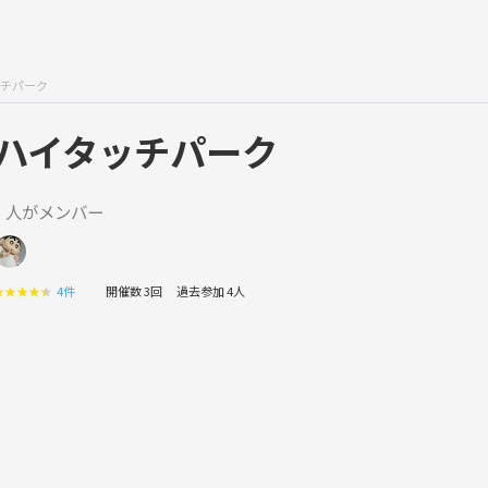
チパーク
ハイタッチパーク
1 人がメンバー
★
★
★
★
★
4件
開催数 3回
過去参加 4人