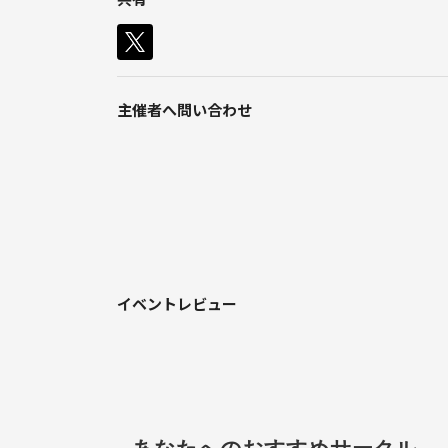
【このサークルの楽しみ方】
イベントをきっかけに、「今の生活をちょっと楽し
• 野球やサッカーをスポーツバーで全力応援！
• スタジアムでビール片手に野球観戦
主催者へ問い合わせ
• たまにウォーキングや体を動かすアクティビティも
【大切にしていること】
私の友人たちも参加予定ですが、全員が社会人にな
「すでにグループができているところに入るのは不
まずは一度ご参加ください😊
イベントレビュー