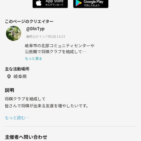
このページのクリエイター
@DlnTyp
最終ログイン:7月2日 16:23
岐阜市の北部コミュニティセンターや
公民館で将棋クラブを結成して
みなで将棋(脳トレ)をしたいです。
もっと見る
主な活動場所
岐阜県
説明
将棋クラブを結成して
皆さんで将棋が出来る友達を増やしたいです。
もっと読む…
主催者へ問い合わせ