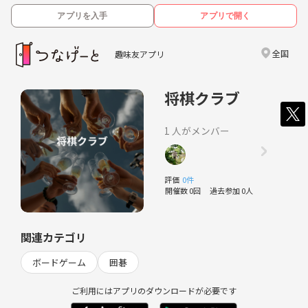
アプリを入手
アプリで開く
全国
趣味友アプリ
将棋クラブ
1 人がメンバー
評価
0件
開催数 0回
過去参加 0人
関連カテゴリ
ボードゲーム
囲碁
ご利用にはアプリのダウンロードが必要です