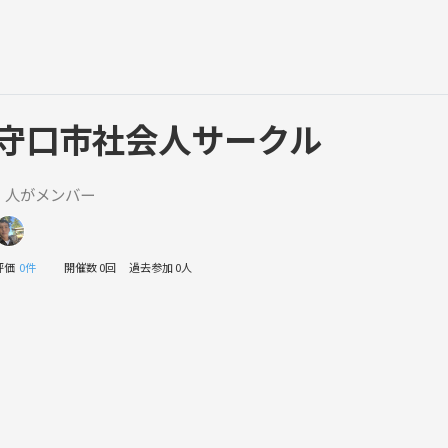
守口市社会人サークル
1 人がメンバー
評価
0件
開催数 0回
過去参加 0人