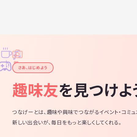
♫
✧
✦
✦
♪
✧
さあ、はじめよう
趣味友
を見つけよ
つなげーとは、趣味や興味でつながるイベント・コミュ
新しい出会いが、毎日をもっと楽しくしてくれる。