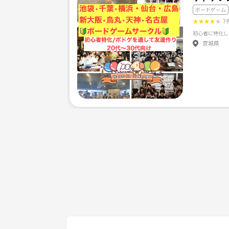
ボードゲーム
★
★
★
★
★
7
宮城県