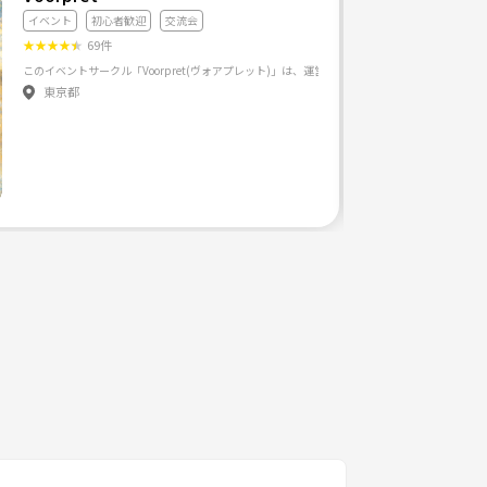
イベント
初心者歓迎
交流会
★
★
★
★
★
69件
東京都