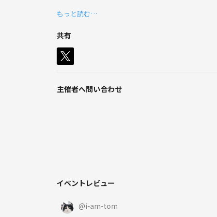
同世代で集まって、ゆるっと遊べる社会人サークルで
もっと読む…
20代・30代が中心で、初対面でも話しやすい雰囲気
お散歩したり、美味しいものを食べたり、
共有
レンタルスペースでの◯◯会など、気軽に楽しめる
🙌こんな方も大歓迎🙌
・会社外の人や友達のつながりを増やしたい！
・人見知りだけど、ちょっと外に出てみたい！
主催者へ問い合わせ
※オーナーもはじめは話すの苦手でした…💦
みんなで楽しい時間を過ごしましょう♪
⚠️禁止事項
・ネットワークビジネス、宗教などの勧誘行為
・ナンパなど無理な連絡先交換
※上記行為が見られた場合、すぐにお帰りいただく
イベントレビュー
みなさまが楽しく過ごせるようにご協力よろしくお願
@
i-am-tom