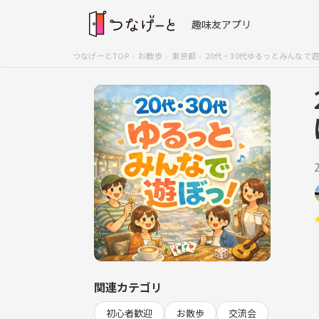
趣味友アプリ
つなげーとTOP
お散歩
東京都
20代・30代ゆるっとみんなで
関連カテゴリ
初心者歓迎
お散歩
交流会