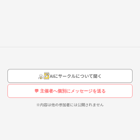
す🌼
を大事にしてます😌
企画をしています♪
AIにサークルについて聞く
💬 主催者へ個別にメッセージを送る
※内容は他の参加者には公開されません
ことがございますのでご了承ください。
いします🙇