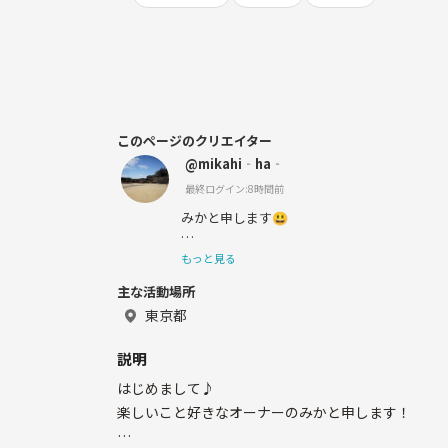
このページのクリエイター
@mikahi‐ha‐
最終ログイン:8時間前
みかと申します😃
カフェと飲みが好きな会社員です！
もっと見る
主な活動場所
様々なお店を開拓出来たら嬉しいです♪また
ことに興味があるのでぜひぜひ教えてください
東京都
いろんな方と仲良くなれたら嬉しいです♪よ
説明
す❣️
はじめまして♪
楽しいこと好きなオーナーのみかと申します！