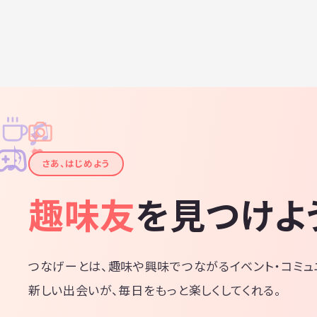
♫
✧
✦
✦
♪
✧
さあ、はじめよう
趣味友
を見つけよ
つなげーとは、趣味や興味でつながるイベント・コミュ
新しい出会いが、毎日をもっと楽しくしてくれる。