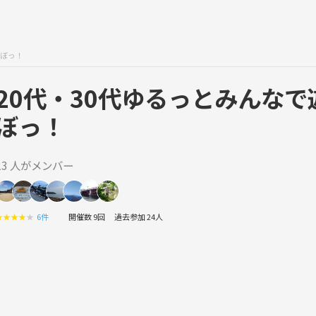
遊ぼっ！
20代・30代ゆるっとみんなで
ぼっ！
23 人がメンバー
★
★
★
★
★
6件
開催数 9回
過去参加 24人