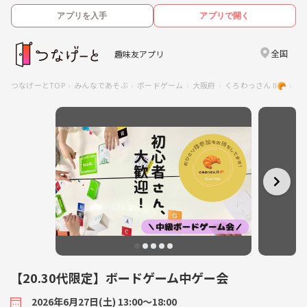
アプリを入手
アプリで開く
全国
趣味友アプリ
つなげーとTOP
みんなであそぶ
ボードゲーム
大阪府
くろわっさん Ⅱ🥐
【
【20.30代限定】ボードゲーム中ゲー会
2026年6月27日(土) 13:00〜18:00