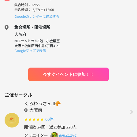
集合時刻：12:55
申込締切： 6/27(土) 12:00
Googleカレンダーに追加する
集合場所・開催場所
大阪府
NLCセントラル3階 小会議室
大阪市淀川区西中島4丁目3-21
Googleマップで表示
今すぐイベントに参加！！
主催サークル
くろわっさん Ⅱ🥐
大阪府
★
★
★
★
★
60件
開催数 24回
過去参加 220人
クリエイター
@uZ1zvg