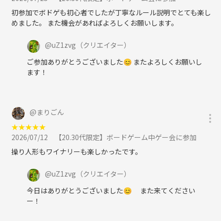
- インサイダーゲーム
初参加でボドゲも初心者でしたが丁寧なルール説明でとても楽し
- インサイダーゲームブラック
めました。 また機会があればよろしくお願いします。
- テストプレイ
- カタカナーシ
@
uZ1zvg
（クリエイター）
- 音速飯店
- トランプ
ご参加ありがとうございました😊 またよろしくお願いし
- 薮の中
ます！
- スカルキング
- 犯人は踊る
- ハゲタカのえじき
@
まりごん
- ペンギンパーティ
- キュウリ
★
★
★
★
★
- 人狼ドッチ？
2026/07/12
【20.30代限定】ボードゲーム中ゲー会に参加
- コヨーテ
操り人形もワイナリーも楽しかったです。
- ニムト
- アヴァロン
@
uZ1zvg
（クリエイター）
- 大富豪
- マスカレイド
今日はありがとうございました😊 また来てください
- サンレンタン
ー！