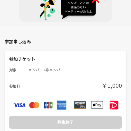
【持っているボードゲーム 一覧】
- カタン
- コードネーム
- ディクシット
- 白雪姫のアップルーレット
- レスアルカナ
- ウィングスパン
参加申し込み
- 宝石の煌めきマーベル
- キングオブトーキョー
- モンスターメーカー
参加チケット
- スコットランドヤード東京
対象
メンバー+非メンバー
- パンデミック
- カルカソンヌ
- インカの黄金
￥1,000
参加料
- インカの黄金 再発掘
- ボツワナ
- クイズいい線行きましょう
- 宝石の煌めき
- シークレットランキング
- スカル
募集終了
- ナナトリドリ