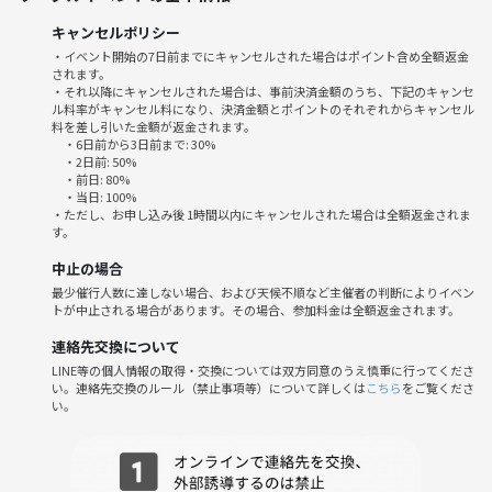
やりたい人は教えてください☺️
キャンセルポリシー
・イベント開始の7日前までにキャンセルされた場合はポイント含め全額返金
途中参加、途中退室OKです！！
されます。
・それ以降にキャンセルされた場合は、事前決済金額のうち、下記のキャンセ
ル料率がキャンセル料になり、決済金額とポイントのそれぞれからキャンセル
参加費1000円（つなげーと500+当日500円）
料を差し引いた金額が返金されます。
＋初めての方はつなげーと参加手数料500円です！
・6日前から3日前まで: 30%
・2日前: 50%
・前日: 80%
「気軽に来て一緒に楽しみましょう♪」
・当日: 100%
・ただし、お申し込み後 1時間以内にキャンセルされた場合は全額返金されま
す。
☆お友達紹介キャンペーン中☆
お友達を連れてきた方とそのお友達全員の参加費を500円引させていた
中止の場合
だきます！
最少催行人数に達しない場合、および天候不順など主催者の判断によりイベン
例 1人の友達と参加した場合2人とも1000円→500円
トが中止される場合があります。その場合、参加料金は全額返金されます。
連絡先交換について
LINE等の個人情報の取得・交換については双方同意のうえ慎重に行ってくださ
い。連絡先交換のルール（禁止事項等）について詳しくは
こちら
をご覧くださ
⭐︎こんな人にオススメ⭐︎
い。
ボードゲーム初めての方
→わかりやすく教えます！