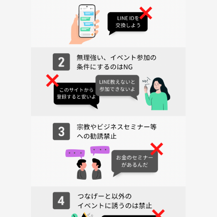
ボードゲームやってみたい方
→めっちゃ面白いんで楽しみましょう
ボードゲーム好きな方
→私も大好きです
人を騙すのが得意な方
→隠匿ゲーム用意してます
協力するのが得意な好きな方
→協力ゲーム用意してます
気の合う友達が欲しい方
→いろんな人がいるのできっと見つかります
空いた時間の暇つぶしを探してる方
→暇つぶしに来てください
趣味が同じ友達を増やしたい方
→ボードゲームを新しい趣味にしちゃいましょう！
楽しいことが好きな方
→とにかく楽しいイベントです！
終わってからご飯行くこともあります🍚