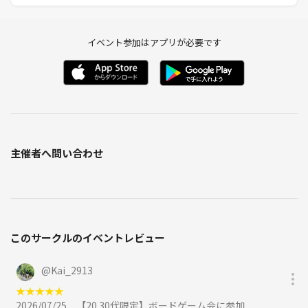
- シリトリミット10
- scout スカウト
- ワードウルフ
イベント参加はアプリが必要です
- ナンジャモンジャ
- 目撃者たちの夜
- レシピ
- お邪魔者
-お邪魔者2
- ウミガメのスープ
- itO
主催者へ問い合わせ
- 人狼
- タイムボム
- ぶたぶたこぶた
- ゲシェンク
- こねこばくはつ
このサークルのイベントレビュー
- ヒトトイロ
- はぁって言うゲーム
- 勇者ががいるのなら
@
Kai_2913
- ごきぶりポーカー
★
★
★
★
★
- ラブレター
2026/07/25
【20.30代限定】ボードゲーム会に参加