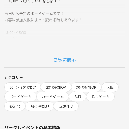
ーム30〜60分くらい）をします！
当日やる予定のボードゲームです！
内容は参加人数によって変わる時もあります！
13:00〜15:30
①カタン
②カルカソンヌ
③マーベルの煌めき
④あやつり人形
さらに表示
15:30〜18:00
①アズール
カテゴリー
②パンデミック
20代・30代限定
20代参加OK
30代参加OK
大阪
③ウィングスパン
④スコットランドヤード
ボードゲーム
カードゲーム
人狼
協力ゲーム
交流会
初心者歓迎
友達作り
・ドミニオン
・テラフォーミングマーズ
・SURVIVE THE ISLAND
サークルイベントの基本情報
も持っていきます！