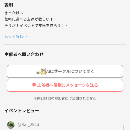
説明
きっかけは
気軽に遊べる友達が欲しい！
そうだ！イベントで友達を作ろう！
そんな思いからイベントを主催しました！
もっと読む…
ゆる～く楽しいイベントです
【こんな方に来て欲しい】
主催者へ問い合わせ
・友達を作りたい方
・サークル立ち上げに伴って、サークルを支えてくれる方
・地方から出てきて大阪に友達いない方
AIにサークルについて聞く
・やりたいイベントがいっぱいある方
・イベントを全力で楽しんでくれる方
💬 主催者へ個別にメッセージを送る
・毎日の繰り返しで楽しみがない方
・学生の頃のサークルを思い出したい方
※内容は他の参加者には公開されません
・大人になっても青春したい方
イベントレビュー
【活動内容】
・ボードゲーム
@
Kai_2913
・飲み会