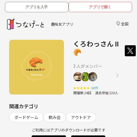
アプリを入手
アプリで開く
全国
趣味友アプリ
くろわっさん Ⅱ
🥐
3 人がメンバー
★
★
★
★
★
60件
開催数 24回
過去参加 220人
関連カテゴリ
ボードゲーム
飲み会
アウトドア
ご利用にはアプリのダウンロードが必要です