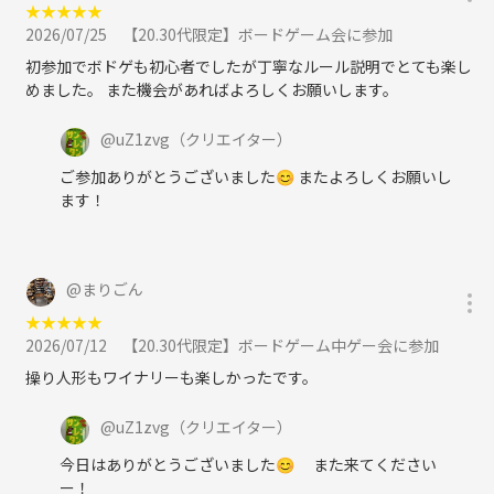
★
★
★
★
★
・アウトドア
2026/07/25
【20.30代限定】ボードゲーム会に参加
・漫画語る会
・カラオケ会
初参加でボドゲも初心者でしたが丁寧なルール説明でとても楽し
・アフヌン会
めました。 また機会があればよろしくお願いします。
・食べ放題会
@
uZ1zvg
（クリエイター）
ご参加ありがとうございました😊 またよろしくお願いし
【活動の場所】
ます！
・大阪市内
※都度場所は異なります※
【活動の日程】
@
まりごん
・土日
★
★
★
★
★
・平日の夜
2026/07/12
【20.30代限定】ボードゲーム中ゲー会に参加
・たまに平日のお昼
操り人形もワイナリーも楽しかったです。
【注意事項】
@
uZ1zvg
（クリエイター）
・本サークルの目的は活動を通じて友達を作ることです。
・貴重品の管理は自己責任でお願いします。
今日はありがとうございました😊 また来てください
・他人の迷惑になる行為禁止
ー！