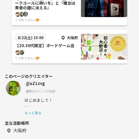
ークユールに贖いを』と『魔女は
黄昏の鐘に消える』
くろわっさん Ⅱ🥐
大阪府
8/22(土) 15:00
【20.30代限定】ボードゲーム会
くろわっさん Ⅱ🥐
このページのクリエイター
@uZ1zvg
最終ログイン:37分前
はじめまして！
スポーツ🏃‍♂️・ボードゲーム🎲・BBQ🍖・映画🎬・旅行
もっと見る
✈️など、
主な活動場所
とにかく「楽しいこと」が大好きです！
大阪府
よろしくお願いします！