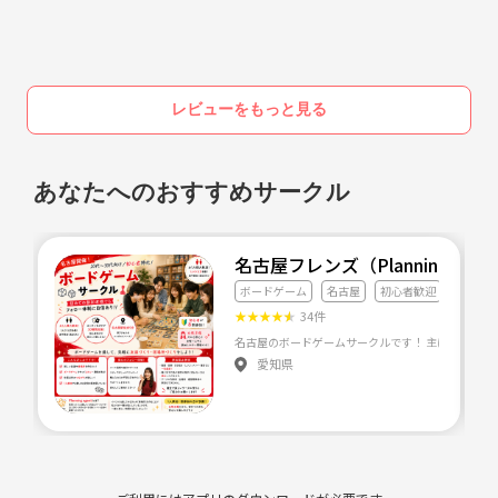
・他のイベント主催者の参加は遠慮頂いております。
かしこまった事一切なし！
地元の友達じゃない？くらいのフランクさが売りのイベントです！
一期一会を大切に一生仲良くいられる友達が見つかるか
レビューをもっと見る
も？！
友達100人できるかな？？
ご応募おまちしてま～す（*^7^*）
あなたへのおすすめサークル
名古屋フレンズ（Planning ag
ボードゲーム
名古屋
初心者歓迎
★
★
★
★
★
34件
愛知県