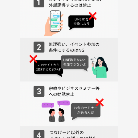
→とにかく楽しいイベントです！
終わってからご飯行くこともあります🍚
【持っているボードゲーム 一覧】
- カタン
- コードネーム
- ディクシット
- 白雪姫のアップルーレット
- レスアルカナ
- ウィングスパン
- 宝石の煌めきマーベル
- キングオブトーキョー
- モンスターメーカー
- スコットランドヤード東京
- パンデミック
- カルカソンヌ
- インカの黄金
- インカの黄金 再発掘