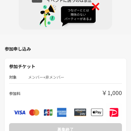
- ボツワナ
- クイズいい線行きましょう
- 宝石の煌めき
- シークレットランキング
- スカル
- ナナトリドリ
- シリトリミット10
- scout スカウト
参加申し込み
- ワードウルフ
- ナンジャモンジャ
- 目撃者たちの夜
参加チケット
- レシピ
対象
メンバー+非メンバー
- お邪魔者
-お邪魔者2
- ウミガメのスープ
￥1,000
参加料
- itO
- 人狼
- タイムボム
- ぶたぶたこぶた
- ゲシェンク
- こねこばくはつ
募集終了