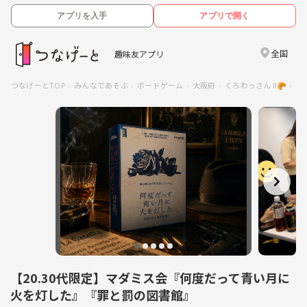
アプリを入手
アプリで開く
全国
趣味友アプリ
つなげーとTOP
みんなであそぶ
ボードゲーム
大阪府
くろわっさん Ⅱ🥐
【
【20.30代限定】マダミス会『何度だって青い月に
火を灯した』『罪と罰の図書館』