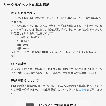
サークルイベントの基本情報
⭐︎こんな人にオススメ⭐︎
キャンセルポリシー
・イベント開始の7日前までにキャンセルされた場合はポイント含め全額返金
ボードゲーム初めての方
されます。
→わかりやすく教えます！
・それ以降にキャンセルされた場合は、事前決済金額のうち、下記のキャンセ
ル料率がキャンセル料になり、決済金額とポイントのそれぞれからキャンセル
ボードゲームやってみたい方
料を差し引いた金額が返金されます。
→めっちゃ面白いんで楽しみましょう
・6日前から3日前まで: 30%
ボードゲーム好きな方
・2日前: 50%
・前日: 80%
→私も大好きです
・当日: 100%
人を騙すのが得意な方
・ただし、お申し込み後 1時間以内にキャンセルされた場合は全額返金されま
す。
→隠匿ゲーム用意してます
協力するのが得意な好きな方
中止の場合
→協力ゲーム用意してます
最少催行人数に達しない場合、および天候不順など主催者の判断によりイベン
気の合う友達が欲しい方
トが中止される場合があります。その場合、参加料金は全額返金されます。
→いろんな人がいるのできっと見つかります
連絡先交換について
空いた時間の暇つぶしを探してる方
LINE等の個人情報の取得・交換については双方同意のうえ慎重に行ってくださ
→暇つぶしに来てください
い。連絡先交換のルール（禁止事項等）について詳しくは
こちら
をご覧くださ
趣味が同じ友達を増やしたい方
い。
→ボードゲームを新しい趣味にしちゃいましょう！
楽しいことが好きな方