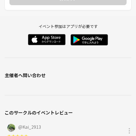
- ヒトトイロ
- はぁって言うゲーム
- 勇者ががいるのなら
- ごきぶりポーカー
イベント参加はアプリが必要です
- ラブレター
- インサイダーゲーム
- インサイダーゲームブラック
- テストプレイ
- カタカナーシ
- 音速飯店
- トランプ
主催者へ問い合わせ
- 薮の中
- スカルキング
- 犯人は踊る
- ハゲタカのえじき
- ペンギンパーティ
このサークルのイベントレビュー
- キュウリ
- 人狼ドッチ？
- コヨーテ
@
Kai_2913
- ニムト
★
★
★
★
★