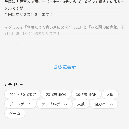
普段は大阪市内で軽ゲー（10分〜30分くらい）メインで遊んでいるサー
クルですが
今回はマダミス会をします！
マダミスは『何度だって青い月に火を灯した』と『罪と罰の図書館』を
同じ日時、同じ会場でやります！
・罪と罰の図書館→あと1名
・何度だって青い月に火を灯した→あと1名
つなげーとから入った時にどちらに参加希望かどちらでもいいか教えて
さらに表示
ください！
マダミスを初めてする人ばっかりなので慣れてない方も大歓迎です😁
カテゴリー
20代・30代限定
20代参加OK
30代参加OK
大阪
参加費1000円（つなげーと500+当日500円）
＋初めての方はつなげーと参加手数料500円です！
ボードゲーム
テーブルゲーム
人狼
協力ゲーム
ゲーム
「気軽に来て一緒に楽しみましょう♪」