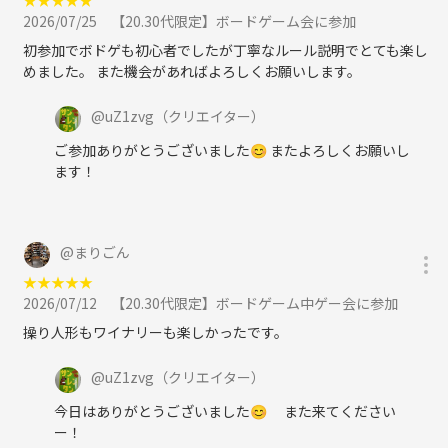
- アヴァロン
2026/07/25
【20.30代限定】ボードゲーム会に参加
- 大富豪
初参加でボドゲも初心者でしたが丁寧なルール説明でとても楽し
- マスカレイド
めました。 また機会があればよろしくお願いします。
- サンレンタン
@
uZ1zvg
（クリエイター）
ご参加ありがとうございました😊 またよろしくお願いし
ます！
@
まりごん
★
★
★
★
★
2026/07/12
【20.30代限定】ボードゲーム中ゲー会に参加
操り人形もワイナリーも楽しかったです。
@
uZ1zvg
（クリエイター）
今日はありがとうございました😊 また来てください
ー！