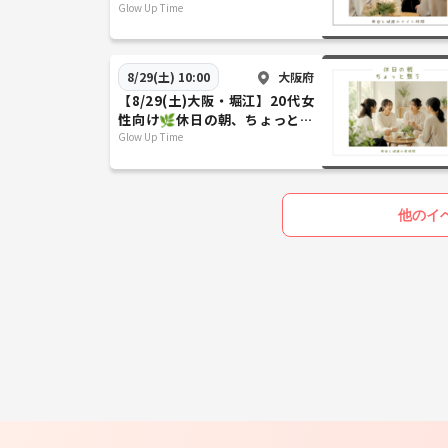
っと整う美容と健康のナイト時
Glow Up Time
間
大阪府
8/29(土) 10:00
【8/29(土)大阪・堀江】20代女
性向け🌿休日の朝、ちょっと整
う美容と健康の朝時間
Glow Up Time
他のイ