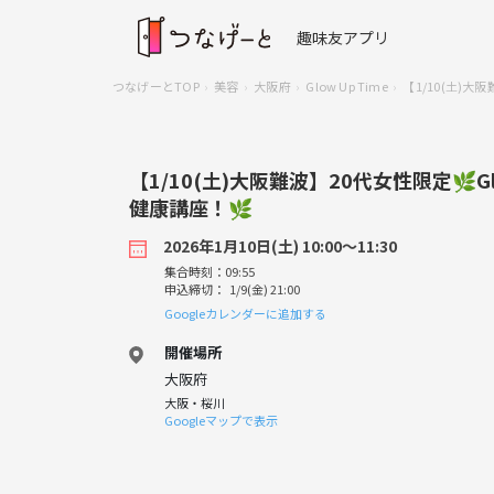
趣味友アプリ
つなげーとTOP
美容
大阪府
Glow Up Time
【1/10(土)
【1/10(土)大阪難波】20代女性限定🌿G
健康講座！🌿
2026年1月10日(土) 10:00〜11:30
集合時刻：09:55
申込締切： 1/9(金) 21:00
Googleカレンダーに追加する
開催場所
大阪府
大阪・桜川
Googleマップで表示