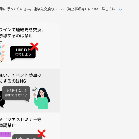
参加者同士の連絡先交換(LINE・SNS・電話番号等）はご遠慮
慎重に行ってください。連絡先交換のルール（禁止事項等）について詳しくは
こち
初めての方＆おひとりのご参加も心よりお待ちしています🌿
ます》