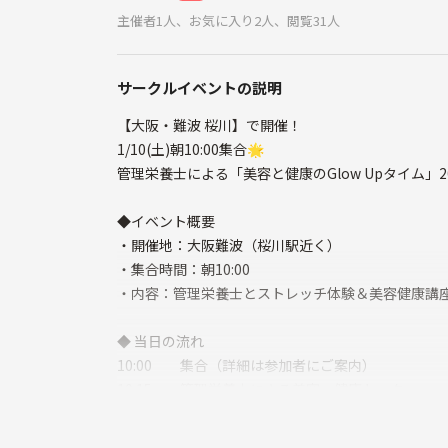
主催者1人、お気に入り2人、閲覧31人
サークルイベントの説明
【大阪・難波 桜川】で開催！
1/10(土)朝10:00集合🌟
管理栄養士による「美容と健康のGlow Upタイム」
◆イベント概要
・開催地：大阪難波（桜川駅近く）
・集合時間：朝10:00
・内容：管理栄養士とストレッチ体験＆美容健康講
◆ 当日の流れ
10:00 集合（詳細は参加者にご案内）
10:15〜 管理栄養士による美容・健康トーク
10:30〜 初心者向けストレッチ体験(リフレッシュ&
11:15〜 雑談タイム&質問コーナー