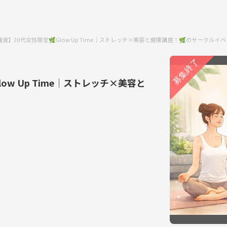
大阪難波】20代女性限定🌿Glow Up Time｜ストレッチ×美容と健康講座！🌿のサークルイ
low Up Time｜ストレッチ×美容と