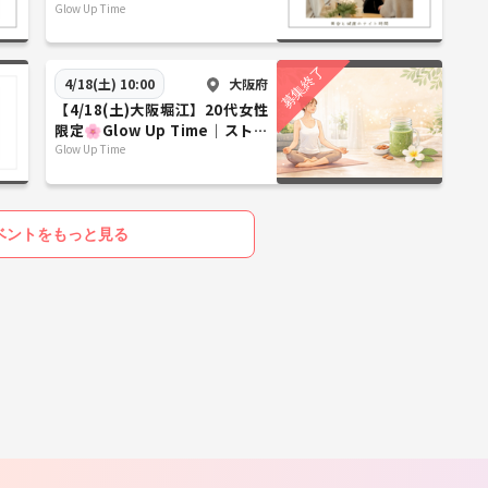
っと整う美容と健康のナイト時
Glow Up Time
間
大阪府
4/18(土) 10:00
【4/18(土)大阪堀江】20代女性
限定🌸Glow Up Time｜ストレ
ッチ×美容と健康講座！🌸
Glow Up Time
ベントをもっと見る