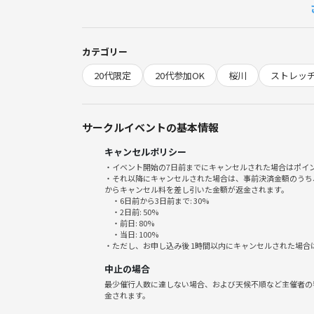
11:30 現地解散
🌱サークルの雰囲気
カテゴリー
・スタートしたばかりで、みんなが初参加！緊張せ
20代限定
20代参加OK
桜川
ストレッ
・運営スタッフも全員女性なので安心感◎
・質問も気軽にでき、無理なく過ごせる雰囲気です
・おひとり様歓迎、友達づくりもできます☺️
サークルイベントの基本情報
【参加メリット】
キャンセルポリシー
・新しい一年を気持ちよくスタートするための「自
・イベント開始の7日前までにキャンセルされた場合はポイ
・管理栄養士から直接、ここだけの生活アドバイス
・それ以降にキャンセルされた場合は、事前決済金額のうち
からキャンセル料を差し引いた金額が返金されます。
・運動不足・美容へのモチベUPや、同世代仲間との
・6日前から3日前まで: 30%
・朝活で1日をHAPPYに始められる
・2日前: 50%
・前日: 80%
・当日: 100%
⚠️注意事項⚠️
・ただし、お申し込み後 1時間以内にキャンセルされた場合
■下記の行為はご遠慮ください。
中止の場合
・当日の無断キャンセル
最少催行人数に達しない場合、および天候不順など主催者の
・勧誘・営業・告知・引き抜き・暴言など
金されます。
・開催内容や風景写真、動画のSNS等への無許可投