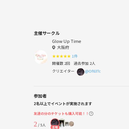
主催サークル
Glow Up Time
大阪府
★
★
★
★
★
1件
開催数 2回
過去参加 2人
クリエイター
@Of63Tc
参加者
2名以上でイベントが実施されます
友達の分のチケットも購入可能！！
2
/ 5人
主催