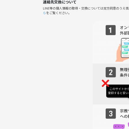
連絡先交換について
■当日は、安心してどなたでもご参加いただけるよう
LINE等の個人情報の取得・交換については双方同意のうえ
いただいております。
ら
をご覧ください。
新年スタート、一緒に“Glow Up”しませんか？
《つなげーと上でのLINE IDの交換・聞き出す行為は禁止されてい