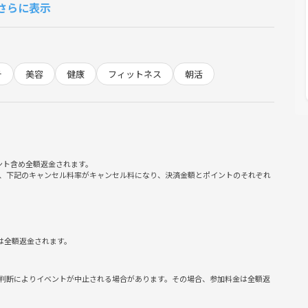
さらに表示
ずご参加いただけます。
チ
美容
健康
フィットネス
朝活
。
分磨き＆リフレッシュ」できる
ント含め全額返金されます。
がもらえる
、下記のキャンセル料率がキャンセル料になり、決済金額とポイントのそれぞれ
つながりができる
は全額返金されます。
判断によりイベントが中止される場合があります。その場合、参加料金は全額返
稿