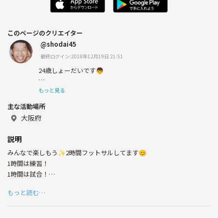
このページのクリエイター
@shodai45
最終ログイン:2018年12月19日 21:51
24歳しょーだいです👦
サッカーやってました⚽️
もっと見る
主な活動場所
最近はフットサルしてて、是非皆さんフットサル一緒にや
りましょう🔥
大阪府
説明
みんなで楽しもう✨2時間フットサルしてます😊
1時間は練習！
1時間は試合！
みんなで楽しもう✨
もっと読む…
【サークル設立の想い】
友達と参加もOK🙆