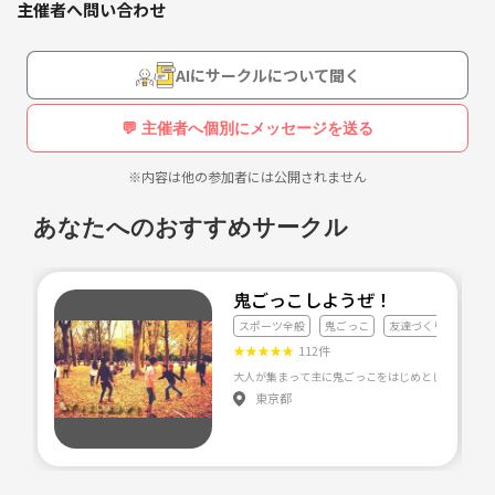
主催者へ問い合わせ
1人での参加もOK🙆
最高に盛り上がるフットサルです😆✨
AIにサークルについて聞く
初心者、経験者で別れてゲームもしますので、
みんなで楽しめます☺️
💬 主催者へ個別にメッセージを送る
最近ゲーム中、初心者側の応援が
面白いことになってます🤣
※内容は他の参加者には公開されません
💠日時
あなたへのおすすめサークル
12月22日 12:00〜14:00
フットサル終わったあとは、、、
鬼ごっこしようぜ！
みんなでご飯行きます🤩🤩🍴
スポーツ全般
鬼ごっこ
友達づくり
色んな人とお話しできたらいいなと思ってます😊
★
★
★
★
★
112件
そちらも是非参加待ってます！！
🌟参加費:1,800円
東京都
何か質問等あれば気軽にお声かけください😊
沢山のご参加、お待ちしております🌈✨