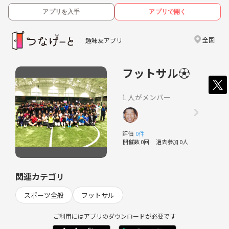
アプリを入手
アプリで開く
全国
趣味友アプリ
フットサル⚽️
1 人がメンバー
評価
0件
開催数 0回
過去参加 0人
関連カテゴリ
スポーツ全般
フットサル
ご利用にはアプリのダウンロードが必要です