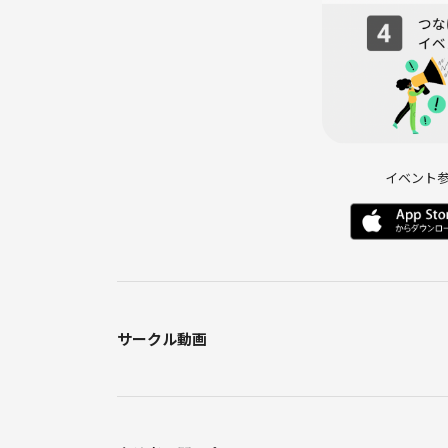
⚠️禁止事項
・ネットワークビジネス
・宗教
・投資等の勧誘目的
・事業アピール目的での参加
イベント
上記は禁止しております🙇‍♀️
また、
・トラブルは自己責任
・ドタキャン禁止
（やむを得ない場合は事前相談）
サークル動画
でお願いします！