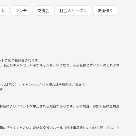
ーム
ランチ
交流会
社会人サークル
友達作り
と思って企画しました🥳🌈
めます✨
ント含め全額返金されます。
、下記のキャンセル料率がキャンセル料になり、決済金額とポイントのそれぞれ
ンセルは除く）にキャンセルされた場合は全額返金されます。
す
判断によりイベントが中止される場合があります。その場合、参加料金は全額返
慎重に行ってください。連絡先交換のルール（禁止事項等）について詳しくは
こち