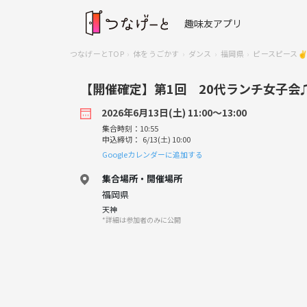
趣味友アプリ
つなげーとTOP
体をうごかす
ダンス
福岡県
ピースピース✌
【開催確定】第1回 20代ランチ女子会
2026年6月13日(土) 11:00〜13:00
集合時刻：10:55
申込締切： 6/13(土) 10:00
Googleカレンダーに追加する
集合場所・開催場所
福岡県
天神
*詳細は参加者のみに公開