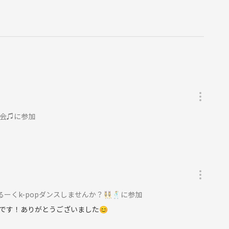
子会♫に参加
くk-popダンスしませんか？👯‍♀️🕺に参加
です！ありがとうございました😊