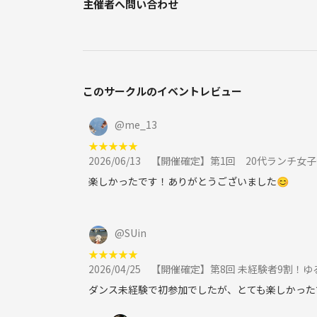
主催者へ問い合わせ
少しでも気になったら、
お気軽にご連絡ください💌✨
一緒に楽しい時間を過ごしましょう〜🥳🌈
このサークルのイベントレビュー
#福岡
#福岡社会人サークル
@
me_13
#福岡友達作り
#ボードゲーム
★
★
★
★
★
2026/06/13
【開催確定】第1回 20代ランチ女
#ボドゲ
#福岡ボドゲ
楽しかったです！ありがとうございました😊
#20代女子
@
SUin
★
★
★
★
★
2026/04/25
【開催確定】第8回 未経験者9割！ゆるー
ダンス未経験で初参加でしたが、とても楽しかった