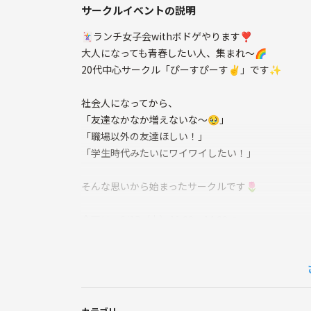
サークルイベントの説明
🃏ランチ女子会withボドゲやります❣️
大人になっても青春したい人、集まれ〜🌈
20代中心サークル「ぴーすぴーす✌️」です✨
社会人になってから、
「友達なかなか増えないな〜🥹」
「職場以外の友達ほしい！」
「学生時代みたいにワイワイしたい！」
そんな思いから始まったサークルです🌷
今回は、6/13（土）11:00〜14:00に、
ランチ会しながら、みんなでワイワイ楽しめる
ボードゲーム会を開催します♟️💕
以前、飲み会の時にボードゲームをやったらすごく
初めまして同士でも、自然と会話が増えて楽しかっ