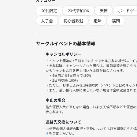
カテゴリー
20代限定
20代参加OK
天神
ボードゲ
「ランチしながらゆるくボドゲしたら絶対楽しい！」
女子会
初心者歓迎
趣味
福岡
今回は初心者向けのボードゲームだけをやります🙆‍♀️
ルールも簡単なので、初めての方でも安心して楽し
サークルイベントの基本情報
キャンセルポリシー
🃏開催日
・イベント開始の7日前までにキャンセルされた場合はポイ
・それ以降にキャンセルされた場合は、事前決済金額のうち
6/13（土）11:00〜14:00
からキャンセル料を差し引いた金額が返金されます。
・6日前から3日前まで: 30%
・2日前以降: 100%
※レンタルスペースで開催します🏠💕
・ただし、お申し込み後 1時間以内（イベント当日のキャ
・また、最小催行人数に達していない場合は全額返金されま
場所は参加者の方に個別でお送りします！
中止の場合
最少催行人数に達しない場合、および天候不順など主催者の
金されます。
🌷こんな方におすすめ
連絡先交換について
LINE等の個人情報の取得・交換については双方同意のうえ
ら
をご覧ください。
・職場以外の友達が欲しい