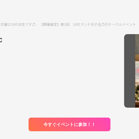
️主催は20代女性です♫
【開催確定】第1回 20代ランチ女子会♫のサークルイベント
♫
今すぐイベントに参加！！