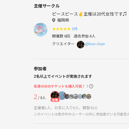
主催サークル
ピースピース✌️主催は20代女性です♫
福岡県
★
★
★
★
★
5件
開催数 6回
過去参加 6人
クリエイター
@bon-chan
参加者
2名以上でイベントが実施されます
友達の分のチケットも購入可能！！
2
/ 8人
主催
主催者1人、お気に入り6人、閲覧42人
このイベントは表示中のユーザー以外に参加者がいる可能性