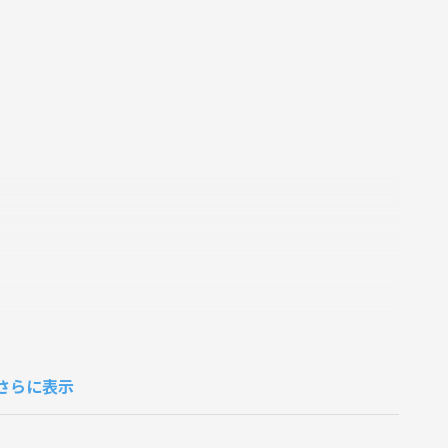
さらに表示
盛り上がって✨
たので、