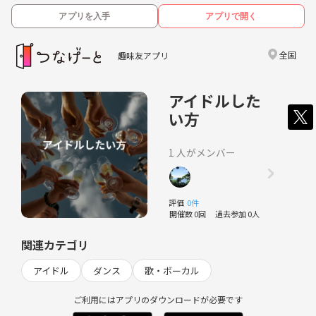
アプリを入手
アプリで開く
全国
趣味友アプリ
アイドルした
い方
1 人がメンバー
評価
0件
開催数 0回
過去参加 0人
関連カテゴリ
アイドル
ダンス
歌・ボーカル
ご利用にはアプリのダウンロードが必要です