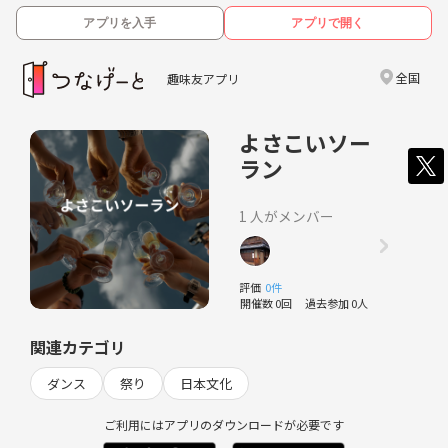
アプリを入手
アプリで開く
全国
趣味友アプリ
よさこいソー
ラン
1 人がメンバー
評価
0件
開催数 0回
過去参加 0人
関連カテゴリ
ダンス
祭り
日本文化
ご利用にはアプリのダウンロードが必要です