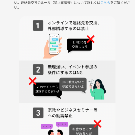
・怪我・事故等は自己責任となります。
い。連絡先交換のルール（禁止事項等）について詳しくは
こちら
をご覧くださ
→とにかくケガに繋がらないように特別ルールも用意していますが、激
い。
しい接触はご遠慮ください。
・暴言暴力・悪質な煽りなど不快な行為はおやめ下さい。
・勧誘・ナンパ等は厳禁です。
・団体ルール・会場ルールは必ず守ってください。
上京したてで友達が欲しい、運動を始めたい、久しぶりにバスケした
い、スポーツで繋がりたいなどなどみんなで笑って、動いて、繋がる時
間を一緒に作っていきましょう🤝