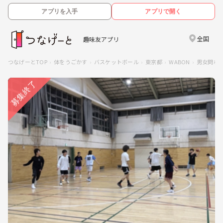
アプリを入手
アプリで開く
全国
趣味友アプリ
つなげーとTOP
体をうごかす
バスケットボール
東京都
WABON
男女問わ