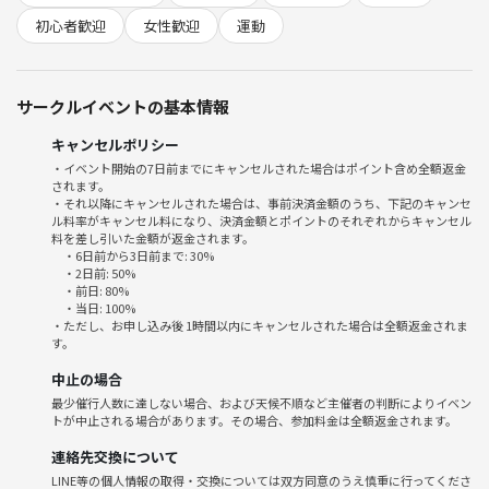
19:15 ウォーミングアップ（レイアップ左右3本）
初心者歓迎
女性歓迎
運動
19:20～ 試合（6分流し、インターバル30秒）
📍場所
サークルイベントの基本情報
錦糸町駅・押上駅周辺
キャンセルポリシー
💰参加費
・イベント開始の7日前までにキャンセルされた場合はポイント含め全額返金
600円
されます。
※非営利で運営している為、運営費以外の営利目的は一切ございませ
・それ以降にキャンセルされた場合は、事前決済金額のうち、下記のキャンセ
ル料率がキャンセル料になり、決済金額とポイントのそれぞれからキャンセル
ん。
料を差し引いた金額が返金されます。
・6日前から3日前まで: 30%
🎒持ち物
・2日前: 50%
・前日: 80%
・ 室内用シューズ
・当日: 100%
・動きやすい格好
・ただし、お申し込み後 1時間以内にキャンセルされた場合は全額返金されま
す。
※試合ごとにTシャツを黒または白に着替えてもらいます。
すぐ着替えられるよう黒または白Tシャツを1枚持って置くか、リバーシ
中止の場合
ブルのビブスをご用意お願い致します。
最少催行人数に達しない場合、および天候不順など主催者の判断によりイベン
トが中止される場合があります。その場合、参加料金は全額返金されます。
⚠️注意事項
連絡先交換について
・当日の無断キャンセルはご遠慮下さい。
LINE等の個人情報の取得・交換については双方同意のうえ慎重に行ってくださ