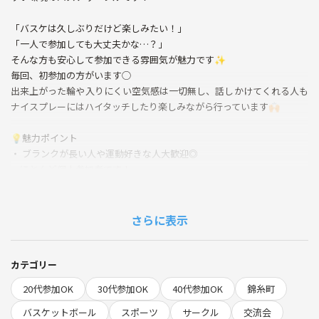
「バスケは久しぶりだけど楽しみたい！」
「一人で参加しても大丈夫かな…？」
そんな方も安心して参加できる雰囲気が魅力です✨
毎回、初参加の方がいます◯
出来上がった輪や入りにくい空気感は一切無し、話しかけてくれる人も
ナイスプレーにはハイタッチしたり楽しみながら行っています🙌🏻
💡魅力ポイント
・ ブランクが長い人や運動好きな人大歓迎◎
・ほとんど個人参加者です！
・女性も毎回多く参加してます！
・友達と一緒のチームになる事も可能です！
（※1人まで）
さらに表示
★上手い下手よりも『楽しむこと』『リラックスして
プレーすること』『思いやりのフェアプレー』を大切にしています！
★毎月初参加の方が増えて来ています！
カテゴリー
20代参加OK
30代参加OK
40代参加OK
錦糸町
⛹🏻‍♀️サークル内容
19:00 開場
バスケットボール
スポーツ
サークル
交流会