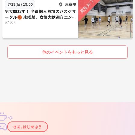
東京都
7/19(日) 19:00
男女問わず！ 全員個人参加のバスケサ
ークル🏀 未経験、女性大歓迎◎エンジ
ョイレベル！
WABON
他のイベントをもっと見る
✧
✦
さあ、はじめよう