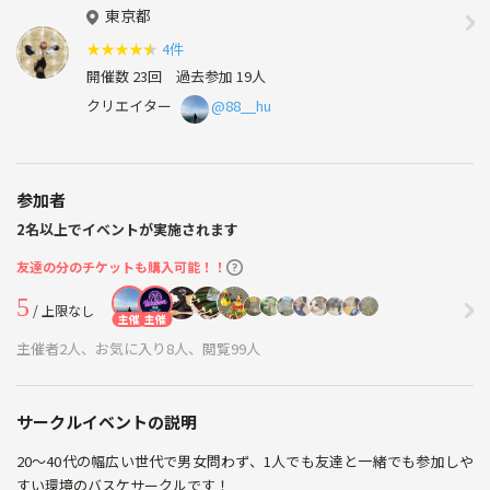
東京都
★
★
★
★
★
4件
開催数 23回
過去参加 19人
クリエイター
@88__hu
参加者
2名以上でイベントが実施されます
友達の分のチケットも購入可能！！
5
/ 上限なし
主催
主催
主催者2人、お気に入り8人、閲覧99人
サークルイベントの説明
20～40代の幅広い世代で男女問わず、1人でも友達と一緒でも参加しや
すい環境のバスケサークルです！